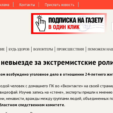
клама
Контакты
Прислать новость
НИЕ
БУДЬ ЗДОРОВ
ВОЛОНТЕРЫ
ПРОИCШЕСТВИЯ
ПОМОЖЕМ НА
 невыезде за экстремистские рол
м возбуждено уголовное дело в отношении 24-летнего жи
лодой человек с домашнего ПК во «Вконтакте» на своей страни
идеофай. Изучив запись на «стене», эксперты пришли к мнению
ни, ненависти, вражды между группами людей, объединенных п
бластном следственном комитете.