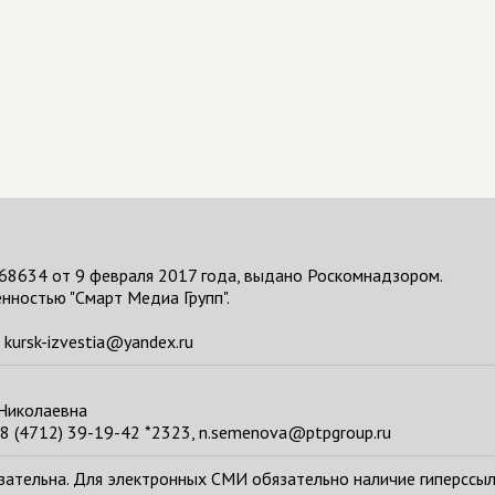
68634 от 9 февраля 2017 года, выдано Роскомнадзором.
нностью "Смарт Медиа Групп".
kursk-izvestia@yandex.ru
 Николаевна
8 (4712) 39-19-42 *2323, n.semenova@ptpgroup.ru
тельна. Для электронных СМИ обязательно наличие гиперссылки н