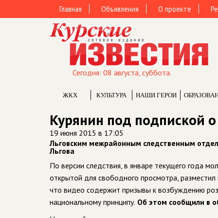
Главная
Объявления
О проекте
Ре
Сегодня: 08 августа, суббота.
ЖКХ
КУЛЬТУРА
НАШИ ГЕРОИ
ОБРАЗОВА
Курянин под подпиской о
19 июня 2015 в 17:05
Льговским межрайонным следственным отдело
Льгова
По версии следствия, в январе текущего года мо
открытой для свободного просмотра, разместил в
что видео содержит призывы к возбуждению роз
национальному принципу.
Об этом сообщили в о