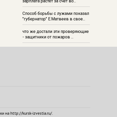
зарплата растёт за счёт во...
Способ борьбы с лужами показал
"губернатор" Е.Матвеев в свое...
что же достали эти проверяющие
- защитники от пожаров ...
а http://kursk-izvestia.ru/.