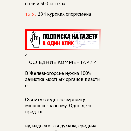
соли и 500 кг сена
13:35
234 курских спортсмена
отправились на сборы в лагерь
«Меридиан»
13:31
В Курске и Железногорске
прошли баскетбольные
мастер‑классы Егора Вяльцева
>
13:26
137 детей из Курской
ПОСЛЕДНИЕ КОММЕНТАРИИ
области поехали отдыхать в
Анапу
В Железногорске нужна 100%
зачистка местных органов власти
13:19
Спасатели Курска испытали
о...
силу в перетягивании каната
Считать среднюю зарплату
можно по-разному. Одно дело
предлаг...
ну, надо же.. а я думала, средняя