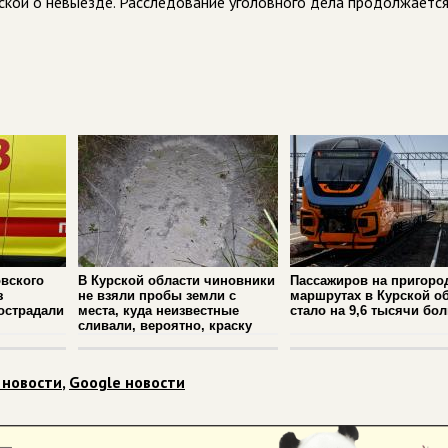
кой о невыезде. Расследование уголовного дела продолжается
вского
В Курской области чиновники
Пассажиров на пригоро
з
не взяли пробы земли с
маршрутах в Курской о
острадали
места, куда неизвестные
стало на 9,6 тысячи бо
сливали, вероятно, краску
 новости
,
Google новости