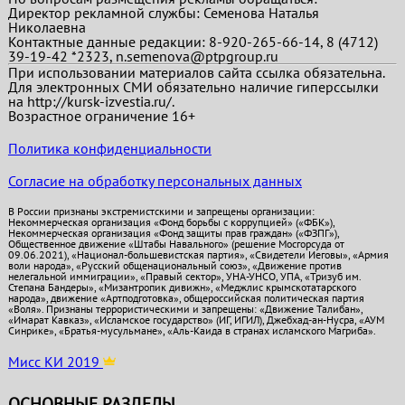
Директор рекламной службы: Семенова Наталья
Николаевна
Контактные данные редакции: 8-920-265-66-14, 8 (4712)
39-19-42 *2323, n.semenova@ptpgroup.ru
При использовании материалов сайта ссылка обязательна.
Для электронных СМИ обязательно наличие гиперссылки
на http://kursk-izvestia.ru/.
Возрастное ограничение 16+
Политика конфиденциальности
Согласие на обработку персональных данных
В России признаны экстремистскими и запрещены организации:
Некоммерческая организация «Фонд борьбы с коррупцией» («ФБК»),
Некоммерческая организация «Фонд защиты прав граждан» («ФЗПГ»),
Общественное движение «Штабы Навального» (решение Мосгорсуда от
09.06.2021), «Национал-большевистская партия», «Свидетели Иеговы», «Армия
воли народа», «Русский общенациональный союз», «Движение против
нелегальной иммиграции», «Правый сектор», УНА-УНСО, УПА, «Тризуб им.
Степана Бандеры», «Мизантропик дивижн», «Меджлис крымскотатарского
народа», движение «Артподготовка», общероссийская политическая партия
«Воля». Признаны террористическими и запрещены: «Движение Талибан»,
«Имарат Кавказ», «Исламское государство» (ИГ, ИГИЛ), Джебхад-ан-Нусра, «АУМ
Синрике», «Братья-мусульмане», «Аль-Каида в странах исламского Магриба».
Мисс КИ 2019
ОСНОВНЫЕ РАЗДЕЛЫ