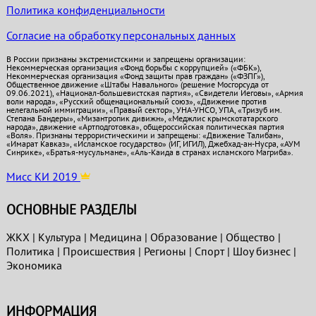
Политика конфиденциальности
Согласие на обработку персональных данных
В России признаны экстремистскими и запрещены организации:
Некоммерческая организация «Фонд борьбы с коррупцией» («ФБК»),
Некоммерческая организация «Фонд защиты прав граждан» («ФЗПГ»),
Общественное движение «Штабы Навального» (решение Мосгорсуда от
09.06.2021), «Национал-большевистская партия», «Свидетели Иеговы», «Армия
воли народа», «Русский общенациональный союз», «Движение против
нелегальной иммиграции», «Правый сектор», УНА-УНСО, УПА, «Тризуб им.
Степана Бандеры», «Мизантропик дивижн», «Меджлис крымскотатарского
народа», движение «Артподготовка», общероссийская политическая партия
«Воля». Признаны террористическими и запрещены: «Движение Талибан»,
«Имарат Кавказ», «Исламское государство» (ИГ, ИГИЛ), Джебхад-ан-Нусра, «АУМ
Синрике», «Братья-мусульмане», «Аль-Каида в странах исламского Магриба».
Мисс КИ 2019
ОСНОВНЫЕ РАЗДЕЛЫ
ЖКХ
|
Культура
|
Медицина
|
Образование
|
Общество
|
Политика
|
Проиcшествия
|
Регионы
|
Спорт
|
Шоу бизнес
|
Экономика
ИНФОРМАЦИЯ