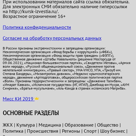
При использовании материалов сайта ссылка обязательна.
Для электронных СМИ обязательно наличие гиперссылки
на http://kursk-izvestia.ru/.
Возрастное ограничение 16+
Политика конфиденциальности
Согласие на обработку персональных данных
В России признаны экстремистскими и запрещены организации:
Некоммерческая организация «Фонд борьбы с коррупцией» («ФБК»),
Некоммерческая организация «Фонд защиты прав граждан» («ФЗПГ»),
Общественное движение «Штабы Навального» (решение Мосгорсуда от
09.06.2021), «Национал-большевистская партия», «Свидетели Иеговы», «Армия
воли народа», «Русский общенациональный союз», «Движение против
нелегальной иммиграции», «Правый сектор», УНА-УНСО, УПА, «Тризуб им.
Степана Бандеры», «Мизантропик дивижн», «Меджлис крымскотатарского
народа», движение «Артподготовка», общероссийская политическая партия
«Воля». Признаны террористическими и запрещены: «Движение Талибан»,
«Имарат Кавказ», «Исламское государство» (ИГ, ИГИЛ), Джебхад-ан-Нусра, «АУМ
Синрике», «Братья-мусульмане», «Аль-Каида в странах исламского Магриба».
Мисс КИ 2019
ОСНОВНЫЕ РАЗДЕЛЫ
ЖКХ
|
Культура
|
Медицина
|
Образование
|
Общество
|
Политика
|
Проиcшествия
|
Регионы
|
Спорт
|
Шоу бизнес
|