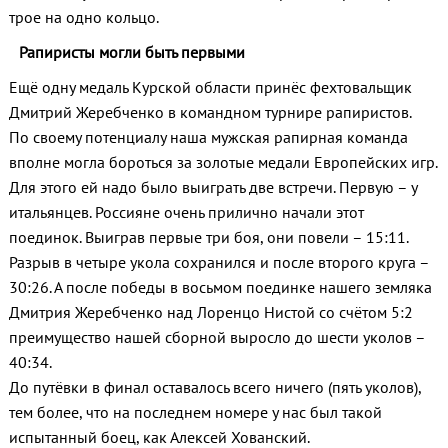
трое на одно кольцо.
Рапиристы могли быть первыми
Ещё одну медаль Курской области принёс фехтовальщик
Дмитрий Жеребченко в командном турнире рапиристов.
По своему потенциалу наша мужская рапирная команда
вполне могла бороться за золотые медали Европейских игр.
Для этого ей надо было выиграть две встречи. Первую – у
итальянцев. Россияне очень прилично начали этот
поединок. Выиграв первые три боя, они повели – 15:11.
Разрыв в четыре укола сохранился и после второго круга –
30:26. А после победы в восьмом поединке нашего земляка
Дмитрия Жеребченко над Лоренцо Нистой со счётом 5:2
преимущество нашей сборной выросло до шести уколов –
40:34.
До путёвки в финал оставалось всего ничего (пять уколов),
тем более, что на последнем номере у нас был такой
испытанный боец, как Алексей Хованский.