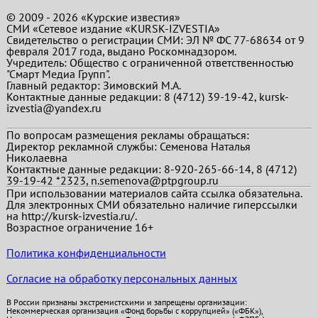
© 2009 - 2026 «Курские известия»
СМИ «Сетевое издание «KURSK-IZVESTIA»
Свидетельство о регистрации СМИ: ЭЛ № ФС 77-68634 от 9
февраля 2017 года, выдано Роскомнадзором.
Учредитель: Общество с ограниченной ответственностью
"Смарт Медиа Групп".
Главный редактор:
Зимовский М.А.
Контактные данные редакции: 8 (4712) 39-19-42, kursk-
izvestia@yandex.ru
По вопросам размещения рекламы обращаться:
Директор рекламной службы: Семенова Наталья
Николаевна
Контактные данные редакции: 8-920-265-66-14, 8 (4712)
39-19-42 *2323, n.semenova@ptpgroup.ru
При использовании материалов сайта ссылка обязательна.
Для электронных СМИ обязательно наличие гиперссылки
на http://kursk-izvestia.ru/.
Возрастное ограничение 16+
Политика конфиденциальности
Согласие на обработку персональных данных
В России признаны экстремистскими и запрещены организации:
Некоммерческая организация «Фонд борьбы с коррупцией» («ФБК»),