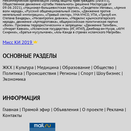
Некоммерческая организация «Фонд защиты прав граждан» («ФЗПГ»),
Общественное движение «Штабы Навального» (решение Мосгорсуда от
09.06.2021), «Национал-большевистская партия», «Свидетели Иеговы», «Армия
воли народа», «Русский общенациональный союз», «Движение против
нелегальной иммиграции», «Правый сектор», УНА-УНСО, УПА, «Тризуб им.
Степана Бандеры», «Мизантропик дивижн», «Меджлис крымскотатарского
народа», движение «Артподготовка», общероссийская политическая партия
«Воля». Признаны террористическими и запрещены: «Движение Талибан»,
«Имарат Кавказ», «Исламское государство» (ИГ, ИГИЛ), Джебхад-ан-Нусра, «АУМ
Синрике», «Братья-мусульмане», «Аль-Каида в странах исламского Магриба».
Мисс КИ 2019
ОСНОВНЫЕ РАЗДЕЛЫ
ЖКХ
|
Культура
|
Медицина
|
Образование
|
Общество
|
Политика
|
Проиcшествия
|
Регионы
|
Спорт
|
Шоу бизнес
|
Экономика
ИНФОРМАЦИЯ
Главная
|
Прямой эфир
|
Объявления
|
О проекте
|
Реклама
|
Контакты