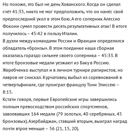
Но похоже, это был не день Хованского. Когда он сделал
счёт 41:35, никто не мог предположить, что он нанёс свой
предпоследний укол в этом бою. А его соперник Алессио
Фокони сумел провести десять результативных атак! В итоге
получилось – 45:42 в пользу Италии.
В дуэли между командами России и Франции определился
обладатель «бронзы». В этом поединке наша сборная
оказалась гораздо сильнее своего соперника – 45:33. В
итоге бронзовые медали уезжают из Баку в Россию.
Жеребченко выступал и в личном турнире рапиристов, но
лавров не снискал. Курчатовец выбыл из соревнований в
четвертьфинале, где проиграл французу Тони Элиссею –
8:15.
Кстати говоря, первые Европейские игры завершились
полным превосходством российских спортсменов,
завоевавших 164 медали (79 золотых, 40 серебряных, 45
бронзовых). Азербайджан, ставший вторым, выиграл наград
почти втрое меньше – 56 (21, 15, 20).