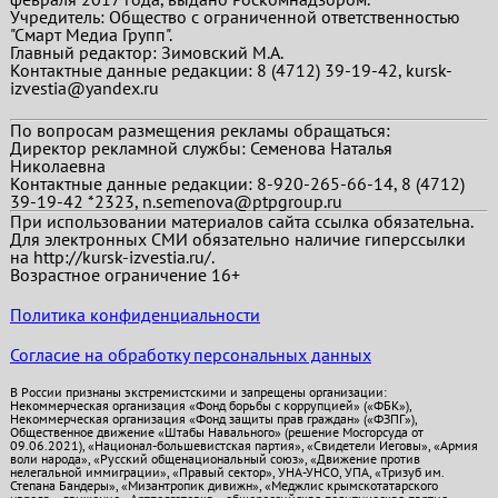
Учредитель: Общество с ограниченной ответственностью
"Смарт Медиа Групп".
Главный редактор:
Зимовский М.А.
Контактные данные редакции: 8 (4712) 39-19-42, kursk-
izvestia@yandex.ru
По вопросам размещения рекламы обращаться:
Директор рекламной службы: Семенова Наталья
Николаевна
Контактные данные редакции: 8-920-265-66-14, 8 (4712)
39-19-42 *2323, n.semenova@ptpgroup.ru
При использовании материалов сайта ссылка обязательна.
Для электронных СМИ обязательно наличие гиперссылки
на http://kursk-izvestia.ru/.
Возрастное ограничение 16+
Политика конфиденциальности
Согласие на обработку персональных данных
В России признаны экстремистскими и запрещены организации:
Некоммерческая организация «Фонд борьбы с коррупцией» («ФБК»),
Некоммерческая организация «Фонд защиты прав граждан» («ФЗПГ»),
Общественное движение «Штабы Навального» (решение Мосгорсуда от
09.06.2021), «Национал-большевистская партия», «Свидетели Иеговы», «Армия
воли народа», «Русский общенациональный союз», «Движение против
нелегальной иммиграции», «Правый сектор», УНА-УНСО, УПА, «Тризуб им.
Степана Бандеры», «Мизантропик дивижн», «Меджлис крымскотатарского