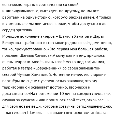
есть можно играть в соответствии со своей
индивидуальностью, выглядеть по-другому, но мы все
работаем на одну историю, которую рассказываем. И только
в этом смысле мы двигаемся в роли, чтобы достучаться до
сердец зрителя».
Молодое поколение актёров – Шамиль Хаматов и Дарья
Белоусова – работают в спектакле рядом со звёздами точно,
тонко, прочувствованно. «Это первая моя большая работа, –
поясняет Шамиль Хаматов». А кому, как ни ему, пришлось
очень непросто завоёвывать «своё место под софитами»,
работая в театре «Современник» со своей знаменитой
сестрой Чулпан Хаматовой. Но тем не менее, его старшие
партнёры по сцене с уверенностью заявляют, что эту
территорию он осваивает достойно, творчески и
доказательно. «На протяжении 10 лет на каждом спектакле,
слушая за кулисами или произнося свой текст, открываешь
для себя новые вещи, которые созвучны сегодняшнему дню,
– рассуждает Шамиль, – в финале спектакля звучит фраза: