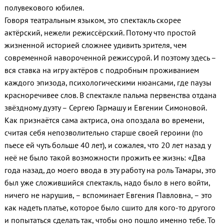
полувекового юбилея.
Говоря театральным языком, это спектакль скорее
актёрский, нежели режиссёрский. Потому что простой
жизненной историей сложнее удивить зрителя, чем
современной навороченной режиссурой. И поэтому здесь –
вся ставка на игру актёров с подробным проживанием
каждого эпизода, психологическими нюансами, где паузы
красноречивее слов. В спектакле пальма первенства отдана
звёздному дуэту – Сергею Гармашу и Евгении Симоновой.
Как признаётся сама актриса, она опоздала во времени,
считая себя непозволительно старше своей героини (по
пьесе ей чуть больше 40 лет), и сожалея, что 20 лет назад у
неё не было такой возможности прожить ее жизнь: «Два
года назад, до моего ввода в эту работу на роль Тамары, это
был уже сложившийся спектакль, надо было в него войти,
ничего не нарушив, – вспоминает Евгения Павловна, – это
как надеть платье, которое было сшито для кого-то другого
и попытаться сделать так, чтобы оно пошло именно тебе. То