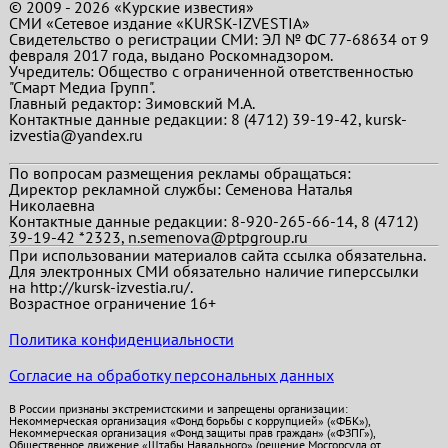
© 2009 - 2026 «Курские известия»
СМИ «Сетевое издание «KURSK-IZVESTIA»
Свидетельство о регистрации СМИ: ЭЛ № ФС 77-68634 от 9
февраля 2017 года, выдано Роскомнадзором.
Учредитель: Общество с ограниченной ответственностью
"Смарт Медиа Групп".
Главный редактор:
Зимовский М.А.
Контактные данные редакции: 8 (4712) 39-19-42, kursk-
izvestia@yandex.ru
По вопросам размещения рекламы обращаться:
Директор рекламной службы: Семенова Наталья
Николаевна
Контактные данные редакции: 8-920-265-66-14, 8 (4712)
39-19-42 *2323, n.semenova@ptpgroup.ru
При использовании материалов сайта ссылка обязательна.
Для электронных СМИ обязательно наличие гиперссылки
на http://kursk-izvestia.ru/.
Возрастное ограничение 16+
Политика конфиденциальности
Согласие на обработку персональных данных
В России признаны экстремистскими и запрещены организации:
Некоммерческая организация «Фонд борьбы с коррупцией» («ФБК»),
Некоммерческая организация «Фонд защиты прав граждан» («ФЗПГ»),
Общественное движение «Штабы Навального» (решение Мосгорсуда от