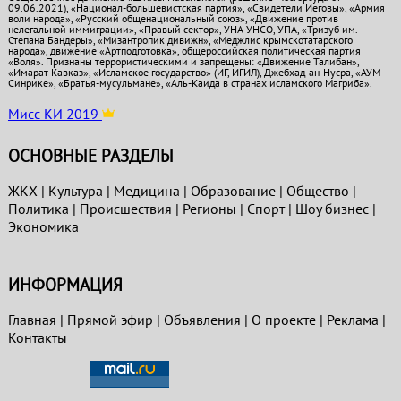
09.06.2021), «Национал-большевистская партия», «Свидетели Иеговы», «Армия
воли народа», «Русский общенациональный союз», «Движение против
нелегальной иммиграции», «Правый сектор», УНА-УНСО, УПА, «Тризуб им.
Степана Бандеры», «Мизантропик дивижн», «Меджлис крымскотатарского
народа», движение «Артподготовка», общероссийская политическая партия
«Воля». Признаны террористическими и запрещены: «Движение Талибан»,
«Имарат Кавказ», «Исламское государство» (ИГ, ИГИЛ), Джебхад-ан-Нусра, «АУМ
Синрике», «Братья-мусульмане», «Аль-Каида в странах исламского Магриба».
Мисс КИ 2019
ОСНОВНЫЕ РАЗДЕЛЫ
ЖКХ
|
Культура
|
Медицина
|
Образование
|
Общество
|
Политика
|
Проиcшествия
|
Регионы
|
Спорт
|
Шоу бизнес
|
Экономика
ИНФОРМАЦИЯ
Главная
|
Прямой эфир
|
Объявления
|
О проекте
|
Реклама
|
Контакты