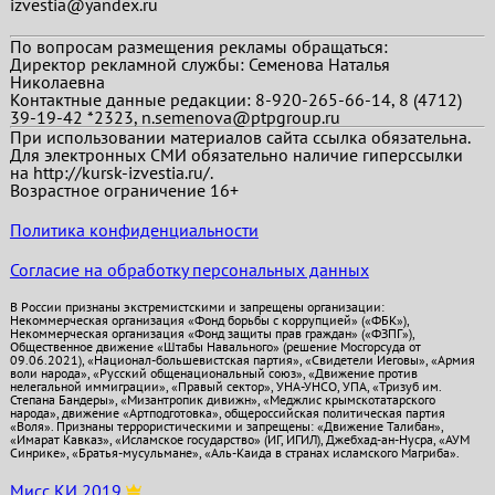
izvestia@yandex.ru
По вопросам размещения рекламы обращаться:
Директор рекламной службы: Семенова Наталья
Николаевна
Контактные данные редакции: 8-920-265-66-14, 8 (4712)
39-19-42 *2323, n.semenova@ptpgroup.ru
При использовании материалов сайта ссылка обязательна.
Для электронных СМИ обязательно наличие гиперссылки
на http://kursk-izvestia.ru/.
Возрастное ограничение 16+
Политика конфиденциальности
Согласие на обработку персональных данных
В России признаны экстремистскими и запрещены организации:
Некоммерческая организация «Фонд борьбы с коррупцией» («ФБК»),
Некоммерческая организация «Фонд защиты прав граждан» («ФЗПГ»),
Общественное движение «Штабы Навального» (решение Мосгорсуда от
09.06.2021), «Национал-большевистская партия», «Свидетели Иеговы», «Армия
воли народа», «Русский общенациональный союз», «Движение против
нелегальной иммиграции», «Правый сектор», УНА-УНСО, УПА, «Тризуб им.
Степана Бандеры», «Мизантропик дивижн», «Меджлис крымскотатарского
народа», движение «Артподготовка», общероссийская политическая партия
«Воля». Признаны террористическими и запрещены: «Движение Талибан»,
«Имарат Кавказ», «Исламское государство» (ИГ, ИГИЛ), Джебхад-ан-Нусра, «АУМ
Синрике», «Братья-мусульмане», «Аль-Каида в странах исламского Магриба».
Мисс КИ 2019