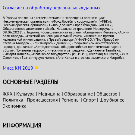
Согласие на обработку персональных данных
В России признаны экстремистскими и запрещены организации:
Некоммерческая организация «Фонд борьбы с коррупцией» («ФБК»),
Некоммерческая организация «Фонд защиты прав граждан» («ФЗПГ»),
Общественное движение «Штабы Навального» (решение Мосгорсуда от
09.06.2021), «Национал-большевистская партия», «Свидетели Иеговы», «Армия
воли народа», «Русский общенациональный союз», «Движение против
нелегальной иммиграции», «Правый сектор», УНА-УНСО, УПА, «Тризуб им.
Степана Бандеры», «Мизантропик дивижн», «Меджлис крымскотатарского
народа», движение «Артподготовка», общероссийская политическая партия
«Воля». Признаны террористическими и запрещены: «Движение Талибан»,
«Имарат Кавказ», «Исламское государство» (ИГ, ИГИЛ), Джебхад-ан-Нусра, «АУМ
Синрике», «Братья-мусульмане», «Аль-Каида в странах исламского Магриба».
Мисс КИ 2019
ОСНОВНЫЕ РАЗДЕЛЫ
ЖКХ
|
Культура
|
Медицина
|
Образование
|
Общество
|
Политика
|
Проиcшествия
|
Регионы
|
Спорт
|
Шоу бизнес
|
Экономика
ИНФОРМАЦИЯ