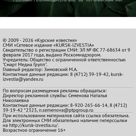
© 2009 - 2026 «Курские известия»
СМИ «Сетевое издание «KURSK-IZVESTIA»
Свидетельство о регистрации СМИ: ЭЛ № ФС 77-68634 от 9
февраля 2017 года, выдано Роскомнадзором.
Учредитель: Общество с ограниченной ответственностью
"Смарт Медиа Групп".
Главный редактор:
Зимовский М.А.
Контактные данные редакции: 8 (4712) 39-19-42, kursk-
izvestia@yandex.ru
По вопросам размещения рекламы обращаться:
Директор рекламной службы: Семенова Наталья
Николаевна
Контактные данные редакции: 8-920-265-66-14, 8 (4712)
39-19-42 *2323, n.semenova@ptpgroup.ru
При использовании материалов сайта ссылка обязательна.
Для электронных СМИ обязательно наличие гиперссылки
на http://kursk-izvestia.ru/.
Возрастное ограничение 16+