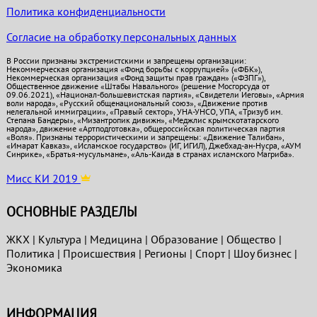
Политика конфиденциальности
Согласие на обработку персональных данных
В России признаны экстремистскими и запрещены организации:
Некоммерческая организация «Фонд борьбы с коррупцией» («ФБК»),
Некоммерческая организация «Фонд защиты прав граждан» («ФЗПГ»),
Общественное движение «Штабы Навального» (решение Мосгорсуда от
09.06.2021), «Национал-большевистская партия», «Свидетели Иеговы», «Армия
воли народа», «Русский общенациональный союз», «Движение против
нелегальной иммиграции», «Правый сектор», УНА-УНСО, УПА, «Тризуб им.
Степана Бандеры», «Мизантропик дивижн», «Меджлис крымскотатарского
народа», движение «Артподготовка», общероссийская политическая партия
«Воля». Признаны террористическими и запрещены: «Движение Талибан»,
«Имарат Кавказ», «Исламское государство» (ИГ, ИГИЛ), Джебхад-ан-Нусра, «АУМ
Синрике», «Братья-мусульмане», «Аль-Каида в странах исламского Магриба».
Мисс КИ 2019
ОСНОВНЫЕ РАЗДЕЛЫ
ЖКХ
|
Культура
|
Медицина
|
Образование
|
Общество
|
Политика
|
Проиcшествия
|
Регионы
|
Спорт
|
Шоу бизнес
|
Экономика
ИНФОРМАЦИЯ