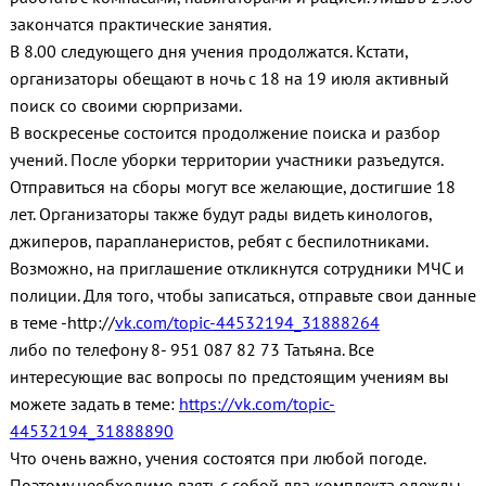
закончатся практические занятия.
В 8.00 следующего дня учения продолжатся. Кстати,
организаторы обещают в ночь с 18 на 19 июля активный
поиск со своими сюрпризами.
В воскресенье состоится продолжение поиска и разбор
учений. После уборки территории участники разъедутся.
Отправиться на сборы могут все желающие, достигшие 18
лет. Организаторы также будут рады видеть кинологов,
джиперов, парапланеристов, ребят с беспилотниками.
Возможно, на приглашение откликнутся сотрудники МЧС и
полиции. Для того, чтобы записаться, отправьте свои данные
в теме -http://
vk.com/topic-44532194_31888264
либо по телефону 8- 951 087 82 73 Татьяна. Все
интересующие вас вопросы по предстоящим учениям вы
можете задать в теме:
https://vk.com/topic-
44532194_31888890
Что очень важно, учения состоятся при любой погоде.
Поэтому необходимо взять с собой два комплекта одежды