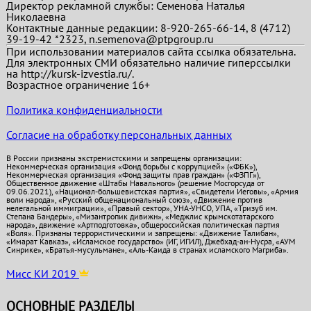
Директор рекламной службы: Семенова Наталья
Николаевна
Контактные данные редакции: 8-920-265-66-14, 8 (4712)
39-19-42 *2323, n.semenova@ptpgroup.ru
При использовании материалов сайта ссылка обязательна.
Для электронных СМИ обязательно наличие гиперссылки
на http://kursk-izvestia.ru/.
Возрастное ограничение 16+
Политика конфиденциальности
Согласие на обработку персональных данных
В России признаны экстремистскими и запрещены организации:
Некоммерческая организация «Фонд борьбы с коррупцией» («ФБК»),
Некоммерческая организация «Фонд защиты прав граждан» («ФЗПГ»),
Общественное движение «Штабы Навального» (решение Мосгорсуда от
09.06.2021), «Национал-большевистская партия», «Свидетели Иеговы», «Армия
воли народа», «Русский общенациональный союз», «Движение против
нелегальной иммиграции», «Правый сектор», УНА-УНСО, УПА, «Тризуб им.
Степана Бандеры», «Мизантропик дивижн», «Меджлис крымскотатарского
народа», движение «Артподготовка», общероссийская политическая партия
«Воля». Признаны террористическими и запрещены: «Движение Талибан»,
«Имарат Кавказ», «Исламское государство» (ИГ, ИГИЛ), Джебхад-ан-Нусра, «АУМ
Синрике», «Братья-мусульмане», «Аль-Каида в странах исламского Магриба».
Мисс КИ 2019
ОСНОВНЫЕ РАЗДЕЛЫ