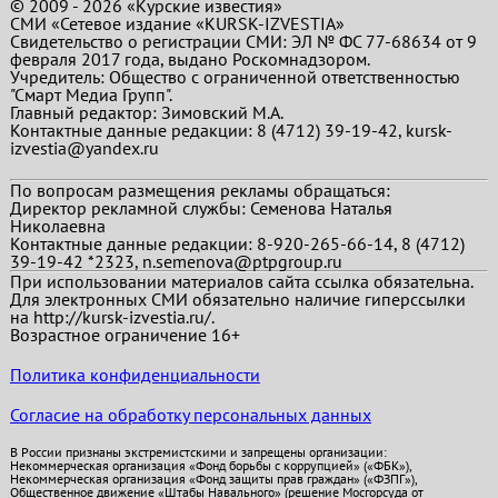
© 2009 - 2026 «Курские известия»
СМИ «Сетевое издание «KURSK-IZVESTIA»
Свидетельство о регистрации СМИ: ЭЛ № ФС 77-68634 от 9
февраля 2017 года, выдано Роскомнадзором.
Учредитель: Общество с ограниченной ответственностью
"Смарт Медиа Групп".
Главный редактор:
Зимовский М.А.
Контактные данные редакции: 8 (4712) 39-19-42, kursk-
izvestia@yandex.ru
По вопросам размещения рекламы обращаться:
Директор рекламной службы: Семенова Наталья
Николаевна
Контактные данные редакции: 8-920-265-66-14, 8 (4712)
39-19-42 *2323, n.semenova@ptpgroup.ru
При использовании материалов сайта ссылка обязательна.
Для электронных СМИ обязательно наличие гиперссылки
на http://kursk-izvestia.ru/.
Возрастное ограничение 16+
Политика конфиденциальности
Согласие на обработку персональных данных
В России признаны экстремистскими и запрещены организации:
Некоммерческая организация «Фонд борьбы с коррупцией» («ФБК»),
Некоммерческая организация «Фонд защиты прав граждан» («ФЗПГ»),
Общественное движение «Штабы Навального» (решение Мосгорсуда от