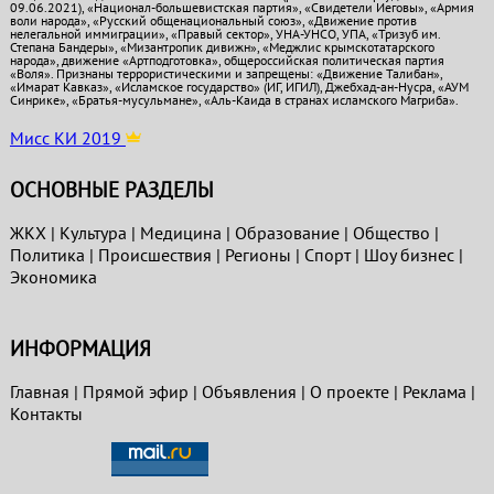
09.06.2021), «Национал-большевистская партия», «Свидетели Иеговы», «Армия
воли народа», «Русский общенациональный союз», «Движение против
нелегальной иммиграции», «Правый сектор», УНА-УНСО, УПА, «Тризуб им.
Степана Бандеры», «Мизантропик дивижн», «Меджлис крымскотатарского
народа», движение «Артподготовка», общероссийская политическая партия
«Воля». Признаны террористическими и запрещены: «Движение Талибан»,
«Имарат Кавказ», «Исламское государство» (ИГ, ИГИЛ), Джебхад-ан-Нусра, «АУМ
Синрике», «Братья-мусульмане», «Аль-Каида в странах исламского Магриба».
Мисс КИ 2019
ОСНОВНЫЕ РАЗДЕЛЫ
ЖКХ
|
Культура
|
Медицина
|
Образование
|
Общество
|
Политика
|
Проиcшествия
|
Регионы
|
Спорт
|
Шоу бизнес
|
Экономика
ИНФОРМАЦИЯ
Главная
|
Прямой эфир
|
Объявления
|
О проекте
|
Реклама
|
Контакты