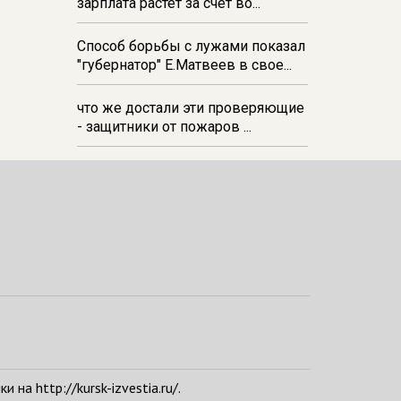
зарплата растёт за счёт во...
Способ борьбы с лужами показал
"губернатор" Е.Матвеев в свое...
что же достали эти проверяющие
- защитники от пожаров ...
а http://kursk-izvestia.ru/.