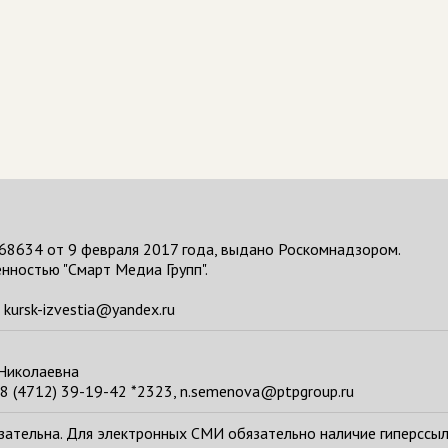
68634 от 9 февраля 2017 года, выдано Роскомнадзором.
нностью "Смарт Медиа Групп".
kursk-izvestia@yandex.ru
 Николаевна
8 (4712) 39-19-42 *2323, n.semenova@ptpgroup.ru
тельна. Для электронных СМИ обязательно наличие гиперссылки н