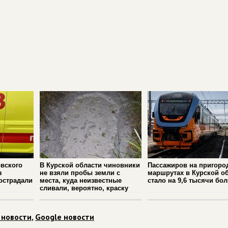
вского
В Курской области чиновники
Пассажиров на пригоро
з
не взяли пробы земли с
маршрутах в Курской о
острадали
места, куда неизвестные
стало на 9,6 тысячи бо
сливали, вероятно, краску
 новости
,
Google новости