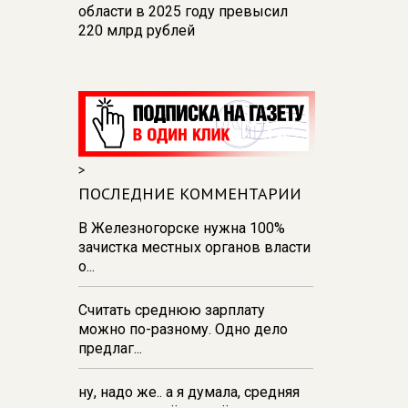
области в 2025 году превысил
220 млрд рублей
14:53
В Курской области в
строительной сфере работают
24,7 тыс. человек
14:50
Глава Железногорска
назвал причины перебоев с
>
водой
ПОСЛЕДНИЕ КОММЕНТАРИИ
14:01
На водоемах Курской
области погибли 10 человек, двое
В Железногорске нужна 100%
из них - дети
зачистка местных органов власти
о...
12:46
Данные вместо
деклараций: как государство
Считать среднюю зарплату
видит экономику в реальном
можно по-разному. Одно дело
времени
предлаг...
ну, надо же.. а я думала, средняя