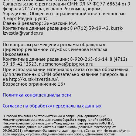
Свидетельство о регистрации СМИ: ЭЛ № ФС 77-68634 от 9
февраля 2017 года, выдано Роскомнадзором.
Учредитель: Общество с ограниченной ответственностью
"Смарт Медиа Групп".
Главный редактор:
Зимовский М.А.
Контактные данные редакции: 8 (4712) 39-19-42, kursk-
izvestia@yandex.ru
По вопросам размещения рекламы обращаться:
Директор рекламной службы: Семенова Наталья
Николаевна
Контактные данные редакции: 8-920-265-66-14, 8 (4712)
39-19-42 *2323, n.semenova@ptpgroup.ru
При использовании материалов сайта ссылка обязательна.
Для электронных СМИ обязательно наличие гиперссылки
на http://kursk-izvestia.ru/.
Возрастное ограничение 16+
Политика конфиденциальности
Согласие на обработку персональных данных
В России признаны экстремистскими и запрещены организации:
Некоммерческая организация «Фонд борьбы с коррупцией» («ФБК»),
Некоммерческая организация «Фонд защиты прав граждан» («ФЗПГ»),
Общественное движение «Штабы Навального» (решение Мосгорсуда от
09.06.2021), «Национал-большевистская партия», «Свидетели Иеговы», «Армия
воли народа», «Русский общенациональный союз», «Движение против