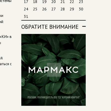
истемы
17
18
19
20
21
22
23
24
25
26
27
28
29
30
ки
31
ий
ОБРАТИТЕ ВНИМАНИЕ
 «КИ» в
ы
од
аться с