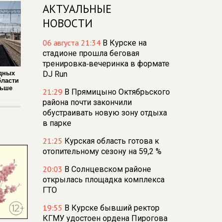
АКТУАЛЬНЫЕ
НОВОСТИ
06 августа 21:34
В Курске на
стадионе прошла беговая
тренировка‑вечеринка в формате
дных
DJ Run
бласти
льше
21:29
В Прямицыно Октябрьского
района почти закончили
обустраивать новую зону отдыха
в парке
21:25
Курская область готова к
отопительному сезону на 59,2 %
20:03
В Солнцевском районе
открылась площадка комплекса
ГТО
19:55
В Курске бывший ректор
КГМУ удостоен ордена Пирогова