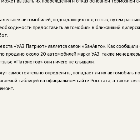
о может вызвать их повреждения и отказ основной тормозной с
адельцев автомобилей, подпадающих под отзыв, путем рассыл
необходимости предоставить автомобиль в ближайший дилерск
бот.
едств «УАЗ Патриот» является салон «БанАвто». Как сообщили
ло продано около 20 автомобилей марки УАЗ, также менеджер
отзыве «Патриотов» они ничего не слышали.
гут самостоятельно определить, попадает ли их автомобиль п
агаемой таблицей на официальном сайте Росстата, а также связ
емонт.