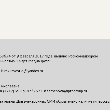
68634 от 9 февраля 2017 года, выдано Роскомнадзором.
нностью "Смарт Медиа Групп".
kursk-izvestia@yandex.ru
 Николаевна
8 (4712) 39-19-42 *2323, n.semenova@ptpgroup.ru
тельна. Для электронных СМИ обязательно наличие гиперссылки н