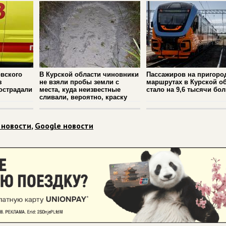
вского
В Курской области чиновники
Пассажиров на пригоро
з
не взяли пробы земли с
маршрутах в Курской о
острадали
места, куда неизвестные
стало на 9,6 тысячи бо
сливали, вероятно, краску
 новости
,
Google новости