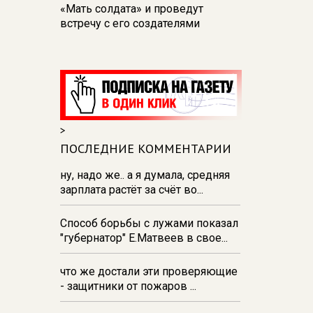
«Мать солдата» и проведут
встречу с его создателями
17:48
В Железногорске пробурят
три дополнительные скважины
из‑за проблем с водоснабжением
17:23
В Курске установили две
камеры ПДД на превышение
>
скорости
ПОСЛЕДНИЕ КОММЕНТАРИИ
16:55
В Курске жителя
Тюменской области осудили за
ну, надо же.. а я думала, средняя
незаконную перевозку
зарплата растёт за счёт во...
взрывчатки
Способ борьбы с лужами показал
16:47
В Курске капремонт дорог
"губернатор" Е.Матвеев в свое...
выполнен на 54%
что же достали эти проверяющие
- защитники от пожаров ...