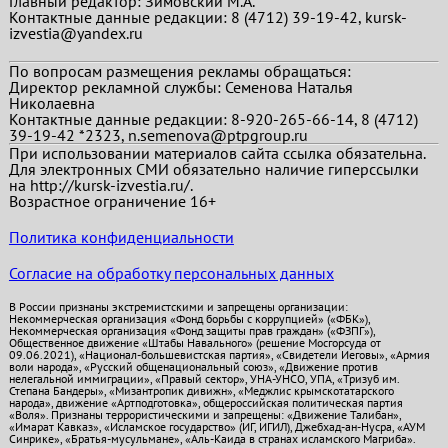
Главный редактор:
Зимовский М.А.
Контактные данные редакции: 8 (4712) 39-19-42, kursk-
izvestia@yandex.ru
По вопросам размещения рекламы обращаться:
Директор рекламной службы: Семенова Наталья
Николаевна
Контактные данные редакции: 8-920-265-66-14, 8 (4712)
39-19-42 *2323, n.semenova@ptpgroup.ru
При использовании материалов сайта ссылка обязательна.
Для электронных СМИ обязательно наличие гиперссылки
на http://kursk-izvestia.ru/.
Возрастное ограничение 16+
Политика конфиденциальности
Согласие на обработку персональных данных
В России признаны экстремистскими и запрещены организации:
Некоммерческая организация «Фонд борьбы с коррупцией» («ФБК»),
Некоммерческая организация «Фонд защиты прав граждан» («ФЗПГ»),
Общественное движение «Штабы Навального» (решение Мосгорсуда от
09.06.2021), «Национал-большевистская партия», «Свидетели Иеговы», «Армия
воли народа», «Русский общенациональный союз», «Движение против
нелегальной иммиграции», «Правый сектор», УНА-УНСО, УПА, «Тризуб им.
Степана Бандеры», «Мизантропик дивижн», «Меджлис крымскотатарского
народа», движение «Артподготовка», общероссийская политическая партия
«Воля». Признаны террористическими и запрещены: «Движение Талибан»,
«Имарат Кавказ», «Исламское государство» (ИГ, ИГИЛ), Джебхад-ан-Нусра, «АУМ
Синрике», «Братья-мусульмане», «Аль-Каида в странах исламского Магриба».