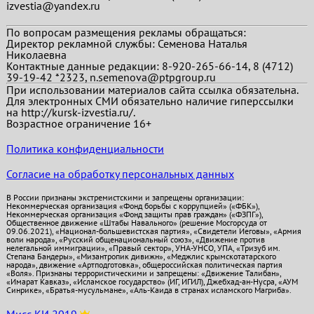
izvestia@yandex.ru
По вопросам размещения рекламы обращаться:
Директор рекламной службы: Семенова Наталья
Николаевна
Контактные данные редакции: 8-920-265-66-14, 8 (4712)
39-19-42 *2323, n.semenova@ptpgroup.ru
При использовании материалов сайта ссылка обязательна.
Для электронных СМИ обязательно наличие гиперссылки
на http://kursk-izvestia.ru/.
Возрастное ограничение 16+
Политика конфиденциальности
Согласие на обработку персональных данных
В России признаны экстремистскими и запрещены организации:
Некоммерческая организация «Фонд борьбы с коррупцией» («ФБК»),
Некоммерческая организация «Фонд защиты прав граждан» («ФЗПГ»),
Общественное движение «Штабы Навального» (решение Мосгорсуда от
09.06.2021), «Национал-большевистская партия», «Свидетели Иеговы», «Армия
воли народа», «Русский общенациональный союз», «Движение против
нелегальной иммиграции», «Правый сектор», УНА-УНСО, УПА, «Тризуб им.
Степана Бандеры», «Мизантропик дивижн», «Меджлис крымскотатарского
народа», движение «Артподготовка», общероссийская политическая партия
«Воля». Признаны террористическими и запрещены: «Движение Талибан»,
«Имарат Кавказ», «Исламское государство» (ИГ, ИГИЛ), Джебхад-ан-Нусра, «АУМ
Синрике», «Братья-мусульмане», «Аль-Каида в странах исламского Магриба».