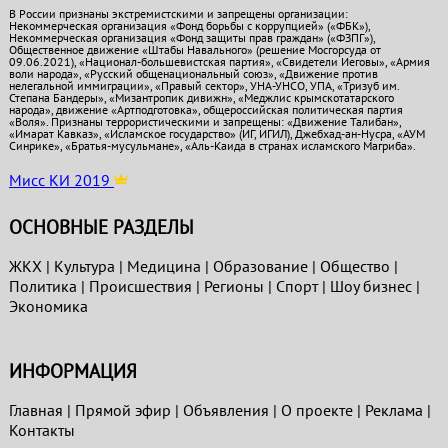
В России признаны экстремистскими и запрещены организации:
Некоммерческая организация «Фонд борьбы с коррупцией» («ФБК»),
Некоммерческая организация «Фонд защиты прав граждан» («ФЗПГ»),
Общественное движение «Штабы Навального» (решение Мосгорсуда от
09.06.2021), «Национал-большевистская партия», «Свидетели Иеговы», «Армия
воли народа», «Русский общенациональный союз», «Движение против
нелегальной иммиграции», «Правый сектор», УНА-УНСО, УПА, «Тризуб им.
Степана Бандеры», «Мизантропик дивижн», «Меджлис крымскотатарского
народа», движение «Артподготовка», общероссийская политическая партия
«Воля». Признаны террористическими и запрещены: «Движение Талибан»,
«Имарат Кавказ», «Исламское государство» (ИГ, ИГИЛ), Джебхад-ан-Нусра, «АУМ
Синрике», «Братья-мусульмане», «Аль-Каида в странах исламского Магриба».
Мисс КИ 2019
ОСНОВНЫЕ РАЗДЕЛЫ
ЖКХ
|
Культура
|
Медицина
|
Образование
|
Общество
|
Политика
|
Проиcшествия
|
Регионы
|
Спорт
|
Шоу бизнес
|
Экономика
ИНФОРМАЦИЯ
Главная
|
Прямой эфир
|
Объявления
|
О проекте
|
Реклама
|
Контакты