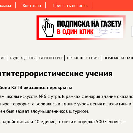
клама
Контакты
Прислать новость
НИЕ
БУДЬ ЗДОРОВ
ВОЛОНТЕРЫ
ПРОИCШЕСТВИЯ
ПОМОЖЕМ НА
нтитеррористические учения
йона КЗТЗ оказались перекрыты
м школы искусств №6 с утра. В рамках сценария здание оказал
тыре террориста ворвались в здание учреждения и захватили в
жен был захват злоумышленников штурмом.
ы задействовали 40 единиц техники и порядка 500 человек —