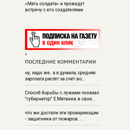
«Мать солдата» и проведут
встречу с его создателями
17:48
В Железногорске пробурят
три дополнительные скважины
из‑за проблем с водоснабжением
17:23
В Курске установили две
камеры ПДД на превышение
>
скорости
ПОСЛЕДНИЕ КОММЕНТАРИИ
16:55
В Курске жителя
Тюменской области осудили за
ну, надо же.. а я думала, средняя
незаконную перевозку
зарплата растёт за счёт во...
взрывчатки
Способ борьбы с лужами показал
16:47
В Курске капремонт дорог
"губернатор" Е.Матвеев в свое...
выполнен на 54%
что же достали эти проверяющие
- защитники от пожаров ...