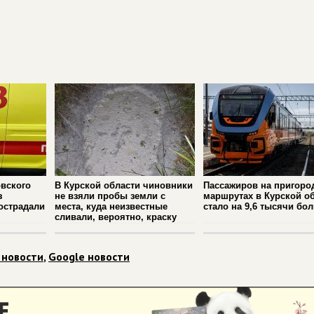
вского
В Курской области чиновники
Пассажиров на пригоро
з
не взяли пробы земли с
маршрутах в Курской о
острадали
места, куда неизвестные
стало на 9,6 тысячи бо
сливали, вероятно, краску
 новости
,
Google новости