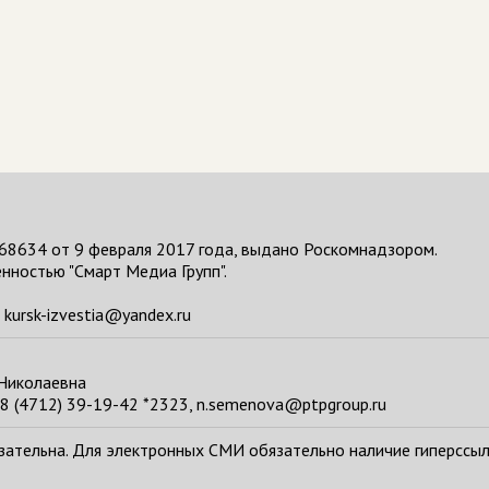
68634 от 9 февраля 2017 года, выдано Роскомнадзором.
нностью "Смарт Медиа Групп".
kursk-izvestia@yandex.ru
 Николаевна
8 (4712) 39-19-42 *2323, n.semenova@ptpgroup.ru
тельна. Для электронных СМИ обязательно наличие гиперссылки н