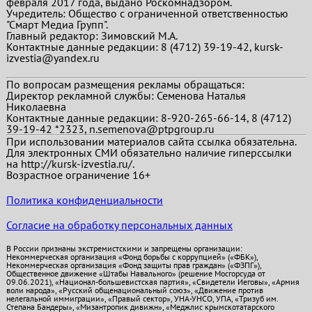
февраля 2017 года, выдано Роскомнадзором.
Учредитель: Общество с ограниченной ответственностью
"Смарт Медиа Групп".
Главный редактор:
Зимовский М.А.
Контактные данные редакции: 8 (4712) 39-19-42, kursk-
izvestia@yandex.ru
По вопросам размещения рекламы обращаться:
Директор рекламной службы: Семенова Наталья
Николаевна
Контактные данные редакции: 8-920-265-66-14, 8 (4712)
39-19-42 *2323, n.semenova@ptpgroup.ru
При использовании материалов сайта ссылка обязательна.
Для электронных СМИ обязательно наличие гиперссылки
на http://kursk-izvestia.ru/.
Возрастное ограничение 16+
Политика конфиденциальности
Согласие на обработку персональных данных
В России признаны экстремистскими и запрещены организации:
Некоммерческая организация «Фонд борьбы с коррупцией» («ФБК»),
Некоммерческая организация «Фонд защиты прав граждан» («ФЗПГ»),
Общественное движение «Штабы Навального» (решение Мосгорсуда от
09.06.2021), «Национал-большевистская партия», «Свидетели Иеговы», «Армия
воли народа», «Русский общенациональный союз», «Движение против
нелегальной иммиграции», «Правый сектор», УНА-УНСО, УПА, «Тризуб им.
Степана Бандеры», «Мизантропик дивижн», «Меджлис крымскотатарского