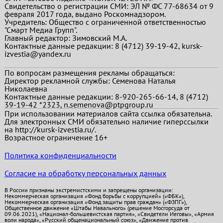
Свидетельство о регистрации СМИ: ЭЛ № ФС 77-68634 от 9
февраля 2017 года, выдано Роскомнадзором.
Учредитель: Общество с ограниченной ответственностью
"Смарт Медиа Групп".
Главный редактор:
Зимовский М.А.
Контактные данные редакции: 8 (4712) 39-19-42, kursk-
izvestia@yandex.ru
По вопросам размещения рекламы обращаться:
Директор рекламной службы: Семенова Наталья
Николаевна
Контактные данные редакции: 8-920-265-66-14, 8 (4712)
39-19-42 *2323, n.semenova@ptpgroup.ru
При использовании материалов сайта ссылка обязательна.
Для электронных СМИ обязательно наличие гиперссылки
на http://kursk-izvestia.ru/.
Возрастное ограничение 16+
Политика конфиденциальности
Согласие на обработку персональных данных
В России признаны экстремистскими и запрещены организации:
Некоммерческая организация «Фонд борьбы с коррупцией» («ФБК»),
Некоммерческая организация «Фонд защиты прав граждан» («ФЗПГ»),
Общественное движение «Штабы Навального» (решение Мосгорсуда от
09.06.2021), «Национал-большевистская партия», «Свидетели Иеговы», «Армия
воли народа», «Русский общенациональный союз», «Движение против