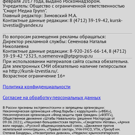
февраля 2017 года, выдано Роскомнадзором.
Учредитель: Общество с ограниченной ответственностью
"Смарт Медиа Групп".
Главный редактор:
Зимовский М.А.
Контактные данные редакции: 8 (4712) 39-19-42, kursk-
izvestia@yandex.ru
По вопросам размещения рекламы обращаться:
Директор рекламной службы: Семенова Наталья
Николаевна
Контактные данные редакции: 8-920-265-66-14, 8 (4712)
39-19-42 *2323, n.semenova@ptpgroup.ru
При использовании материалов сайта ссылка обязательна.
Для электронных СМИ обязательно наличие гиперссылки
на http://kursk-izvestia.ru/.
Возрастное ограничение 16+
Политика конфиденциальности
Согласие на обработку персональных данных
В России признаны экстремистскими и запрещены организации:
Некоммерческая организация «Фонд борьбы с коррупцией» («ФБК»),
Некоммерческая организация «Фонд защиты прав граждан» («ФЗПГ»),
Общественное движение «Штабы Навального» (решение Мосгорсуда от
09.06.2021), «Национал-большевистская партия», «Свидетели Иеговы», «Армия
воли народа», «Русский общенациональный союз», «Движение против
нелегальной иммиграции», «Правый сектор», УНА-УНСО, УПА, «Тризуб им.
Степана Бандеры», «Мизантропик дивижн», «Меджлис крымскотатарского