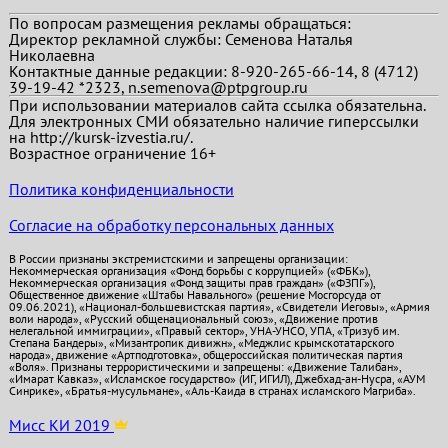
По вопросам размещения рекламы обращаться:
Директор рекламной службы: Семенова Наталья
Николаевна
Контактные данные редакции: 8-920-265-66-14, 8 (4712)
39-19-42 *2323, n.semenova@ptpgroup.ru
При использовании материалов сайта ссылка обязательна.
Для электронных СМИ обязательно наличие гиперссылки
на http://kursk-izvestia.ru/.
Возрастное ограничение 16+
Политика конфиденциальности
Согласие на обработку персональных данных
В России признаны экстремистскими и запрещены организации:
Некоммерческая организация «Фонд борьбы с коррупцией» («ФБК»),
Некоммерческая организация «Фонд защиты прав граждан» («ФЗПГ»),
Общественное движение «Штабы Навального» (решение Мосгорсуда от
09.06.2021), «Национал-большевистская партия», «Свидетели Иеговы», «Армия
воли народа», «Русский общенациональный союз», «Движение против
нелегальной иммиграции», «Правый сектор», УНА-УНСО, УПА, «Тризуб им.
Степана Бандеры», «Мизантропик дивижн», «Меджлис крымскотатарского
народа», движение «Артподготовка», общероссийская политическая партия
«Воля». Признаны террористическими и запрещены: «Движение Талибан»,
«Имарат Кавказ», «Исламское государство» (ИГ, ИГИЛ), Джебхад-ан-Нусра, «АУМ
Синрике», «Братья-мусульмане», «Аль-Каида в странах исламского Магриба».
Мисс КИ 2019