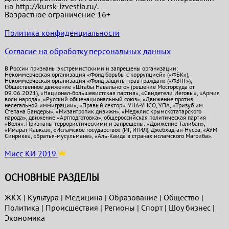
на http://kursk-izvestia.ru/.
Возрастное ограничение 16+
Политика конфиденциальности
Согласие на обработку персональных данных
В России признаны экстремистскими и запрещены организации:
Некоммерческая организация «Фонд борьбы с коррупцией» («ФБК»),
Некоммерческая организация «Фонд защиты прав граждан» («ФЗПГ»),
Общественное движение «Штабы Навального» (решение Мосгорсуда от
09.06.2021), «Национал-большевистская партия», «Свидетели Иеговы», «Армия
воли народа», «Русский общенациональный союз», «Движение против
нелегальной иммиграции», «Правый сектор», УНА-УНСО, УПА, «Тризуб им.
Степана Бандеры», «Мизантропик дивижн», «Меджлис крымскотатарского
народа», движение «Артподготовка», общероссийская политическая партия
«Воля». Признаны террористическими и запрещены: «Движение Талибан»,
«Имарат Кавказ», «Исламское государство» (ИГ, ИГИЛ), Джебхад-ан-Нусра, «АУМ
Синрике», «Братья-мусульмане», «Аль-Каида в странах исламского Магриба».
Мисс КИ 2019
ОСНОВНЫЕ РАЗДЕЛЫ
ЖКХ
|
Культура
|
Медицина
|
Образование
|
Общество
|
Политика
|
Проиcшествия
|
Регионы
|
Спорт
|
Шоу бизнес
|
Экономика