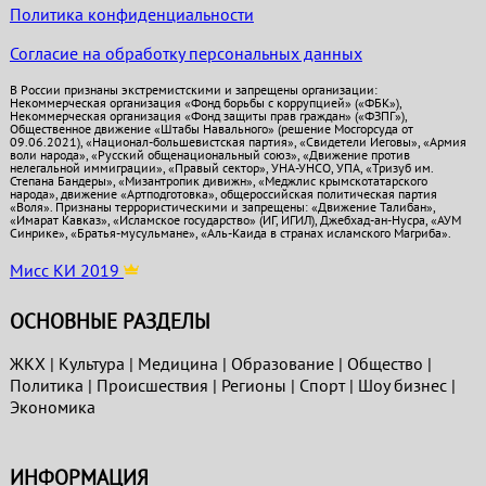
Политика конфиденциальности
Согласие на обработку персональных данных
В России признаны экстремистскими и запрещены организации:
Некоммерческая организация «Фонд борьбы с коррупцией» («ФБК»),
Некоммерческая организация «Фонд защиты прав граждан» («ФЗПГ»),
Общественное движение «Штабы Навального» (решение Мосгорсуда от
09.06.2021), «Национал-большевистская партия», «Свидетели Иеговы», «Армия
воли народа», «Русский общенациональный союз», «Движение против
нелегальной иммиграции», «Правый сектор», УНА-УНСО, УПА, «Тризуб им.
Степана Бандеры», «Мизантропик дивижн», «Меджлис крымскотатарского
народа», движение «Артподготовка», общероссийская политическая партия
«Воля». Признаны террористическими и запрещены: «Движение Талибан»,
«Имарат Кавказ», «Исламское государство» (ИГ, ИГИЛ), Джебхад-ан-Нусра, «АУМ
Синрике», «Братья-мусульмане», «Аль-Каида в странах исламского Магриба».
Мисс КИ 2019
ОСНОВНЫЕ РАЗДЕЛЫ
ЖКХ
|
Культура
|
Медицина
|
Образование
|
Общество
|
Политика
|
Проиcшествия
|
Регионы
|
Спорт
|
Шоу бизнес
|
Экономика
ИНФОРМАЦИЯ