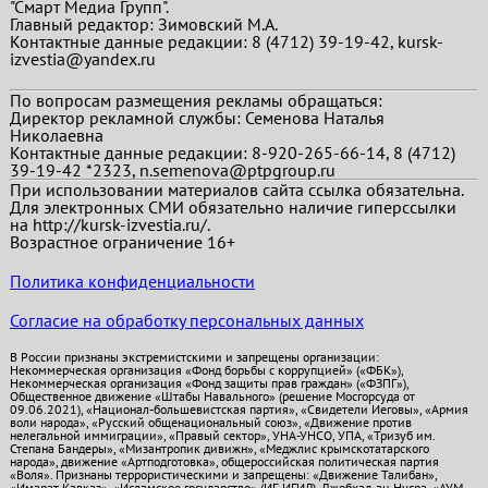
"Смарт Медиа Групп".
Главный редактор:
Зимовский М.А.
Контактные данные редакции: 8 (4712) 39-19-42, kursk-
izvestia@yandex.ru
По вопросам размещения рекламы обращаться:
Директор рекламной службы: Семенова Наталья
Николаевна
Контактные данные редакции: 8-920-265-66-14, 8 (4712)
39-19-42 *2323, n.semenova@ptpgroup.ru
При использовании материалов сайта ссылка обязательна.
Для электронных СМИ обязательно наличие гиперссылки
на http://kursk-izvestia.ru/.
Возрастное ограничение 16+
Политика конфиденциальности
Согласие на обработку персональных данных
В России признаны экстремистскими и запрещены организации:
Некоммерческая организация «Фонд борьбы с коррупцией» («ФБК»),
Некоммерческая организация «Фонд защиты прав граждан» («ФЗПГ»),
Общественное движение «Штабы Навального» (решение Мосгорсуда от
09.06.2021), «Национал-большевистская партия», «Свидетели Иеговы», «Армия
воли народа», «Русский общенациональный союз», «Движение против
нелегальной иммиграции», «Правый сектор», УНА-УНСО, УПА, «Тризуб им.
Степана Бандеры», «Мизантропик дивижн», «Меджлис крымскотатарского
народа», движение «Артподготовка», общероссийская политическая партия
«Воля». Признаны террористическими и запрещены: «Движение Талибан»,
«Имарат Кавказ», «Исламское государство» (ИГ, ИГИЛ), Джебхад-ан-Нусра, «АУМ