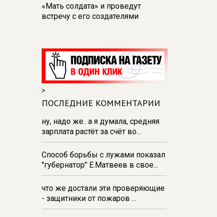
«Мать солдата» и проведут
встречу с его создателями
17:48
В Железногорске пробурят
три дополнительные скважины
из‑за проблем с водоснабжением
17:23
В Курске установили две
камеры ПДД на превышение
>
скорости
ПОСЛЕДНИЕ КОММЕНТАРИИ
16:55
В Курске жителя
Тюменской области осудили за
ну, надо же.. а я думала, средняя
незаконную перевозку
зарплата растёт за счёт во...
взрывчатки
Способ борьбы с лужами показал
16:47
В Курске капремонт дорог
"губернатор" Е.Матвеев в свое...
выполнен на 54%
что же достали эти проверяющие
- защитники от пожаров ...