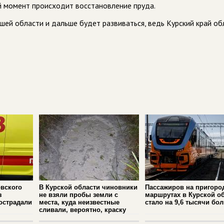
й момент происходит восстановление пруда.
ашей области и дальше будет развиваться, ведь Курский край о
вского
В Курской области чиновники
Пассажиров на пригоро
з
не взяли пробы земли с
маршрутах в Курской о
острадали
места, куда неизвестные
стало на 9,6 тысячи бо
сливали, вероятно, краску