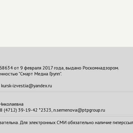
68634 от 9 февраля 2017 года, выдано Роскомнадзором.
нностью "Смарт Медиа Групп".
kursk-izvestia@yandex.ru
 Николаевна
8 (4712) 39-19-42 *2323, n.semenova@ptpgroup.ru
тельна. Для электронных СМИ обязательно наличие гиперссылки н