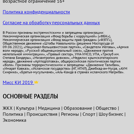
Возрастное ограничение 16+
Политика конфиденциальности
Согласие на обработку персональных данных
В России признаны экстремистскими и запрещены организации:
Некоммерческая организация «Фонд борьбы с коррупцией» («ФБК»),
Некоммерческая организация «Фонд защиты прав граждан» («ФЗПГ»),
Общественное движение «Штабы Навального» (решение Мосгорсуда от
09.06.2021), «Национал-большевистская партия», «Свидетели Иеговы», «Армия
воли народа», «Русский общенациональный союз», «Движение против
нелегальной иммиграции», «Правый сектор», УНА-УНСО, УПА, «Тризуб им.
Степана Бандеры», «Мизантропик дивижн», «Меджлис крымскотатарского
народа», движение «Артподготовка», общероссийская политическая партия
«Воля». Признаны террористическими и запрещены: «Движение Талибан»,
«Имарат Кавказ», «Исламское государство» (ИГ, ИГИЛ), Джебхад-ан-Нусра, «АУМ
Синрике», «Братья-мусульмане», «Аль-Каида в странах исламского Магриба».
Мисс КИ 2019
ОСНОВНЫЕ РАЗДЕЛЫ
ЖКХ
|
Культура
|
Медицина
|
Образование
|
Общество
|
Политика
|
Проиcшествия
|
Регионы
|
Спорт
|
Шоу бизнес
|
Экономика