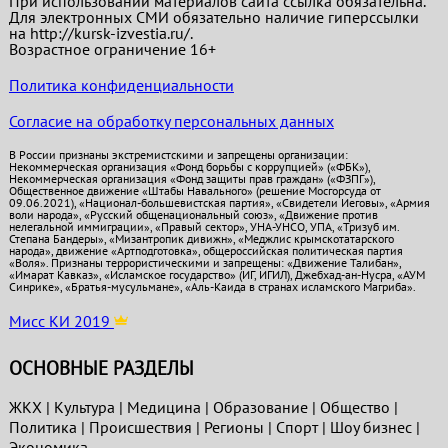
При использовании материалов сайта ссылка обязательна.
Для электронных СМИ обязательно наличие гиперссылки
на http://kursk-izvestia.ru/.
Возрастное ограничение 16+
Политика конфиденциальности
Согласие на обработку персональных данных
В России признаны экстремистскими и запрещены организации:
Некоммерческая организация «Фонд борьбы с коррупцией» («ФБК»),
Некоммерческая организация «Фонд защиты прав граждан» («ФЗПГ»),
Общественное движение «Штабы Навального» (решение Мосгорсуда от
09.06.2021), «Национал-большевистская партия», «Свидетели Иеговы», «Армия
воли народа», «Русский общенациональный союз», «Движение против
нелегальной иммиграции», «Правый сектор», УНА-УНСО, УПА, «Тризуб им.
Степана Бандеры», «Мизантропик дивижн», «Меджлис крымскотатарского
народа», движение «Артподготовка», общероссийская политическая партия
«Воля». Признаны террористическими и запрещены: «Движение Талибан»,
«Имарат Кавказ», «Исламское государство» (ИГ, ИГИЛ), Джебхад-ан-Нусра, «АУМ
Синрике», «Братья-мусульмане», «Аль-Каида в странах исламского Магриба».
Мисс КИ 2019
ОСНОВНЫЕ РАЗДЕЛЫ
ЖКХ
|
Культура
|
Медицина
|
Образование
|
Общество
|
Политика
|
Проиcшествия
|
Регионы
|
Спорт
|
Шоу бизнес
|
Экономика