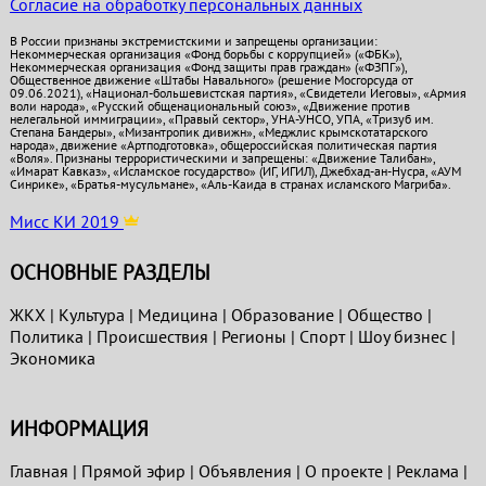
Согласие на обработку персональных данных
В России признаны экстремистскими и запрещены организации:
Некоммерческая организация «Фонд борьбы с коррупцией» («ФБК»),
Некоммерческая организация «Фонд защиты прав граждан» («ФЗПГ»),
Общественное движение «Штабы Навального» (решение Мосгорсуда от
09.06.2021), «Национал-большевистская партия», «Свидетели Иеговы», «Армия
воли народа», «Русский общенациональный союз», «Движение против
нелегальной иммиграции», «Правый сектор», УНА-УНСО, УПА, «Тризуб им.
Степана Бандеры», «Мизантропик дивижн», «Меджлис крымскотатарского
народа», движение «Артподготовка», общероссийская политическая партия
«Воля». Признаны террористическими и запрещены: «Движение Талибан»,
«Имарат Кавказ», «Исламское государство» (ИГ, ИГИЛ), Джебхад-ан-Нусра, «АУМ
Синрике», «Братья-мусульмане», «Аль-Каида в странах исламского Магриба».
Мисс КИ 2019
ОСНОВНЫЕ РАЗДЕЛЫ
ЖКХ
|
Культура
|
Медицина
|
Образование
|
Общество
|
Политика
|
Проиcшествия
|
Регионы
|
Спорт
|
Шоу бизнес
|
Экономика
ИНФОРМАЦИЯ
Главная
|
Прямой эфир
|
Объявления
|
О проекте
|
Реклама
|