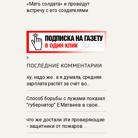
«Мать солдата» и проведут
встречу с его создателями
17:48
В Железногорске пробурят
три дополнительные скважины
из‑за проблем с водоснабжением
17:23
В Курске установили две
камеры ПДД на превышение
>
скорости
ПОСЛЕДНИЕ КОММЕНТАРИИ
16:55
В Курске жителя
Тюменской области осудили за
ну, надо же.. а я думала, средняя
незаконную перевозку
зарплата растёт за счёт во...
взрывчатки
Способ борьбы с лужами показал
16:47
В Курске капремонт дорог
"губернатор" Е.Матвеев в свое...
выполнен на 54%
что же достали эти проверяющие
- защитники от пожаров ...