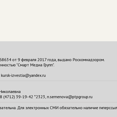
68634 от 9 февраля 2017 года, выдано Роскомнадзором.
нностью "Смарт Медиа Групп".
kursk-izvestia@yandex.ru
 Николаевна
8 (4712) 39-19-42 *2323, n.semenova@ptpgroup.ru
тельна. Для электронных СМИ обязательно наличие гиперссылки н