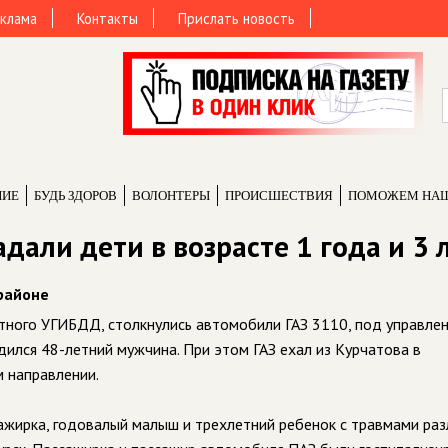
клама
Контакты
Прислать новость
НИЕ
БУДЬ ЗДОРОВ
ВОЛОНТЕРЫ
ПРОИCШЕСТВИЯ
ПОМОЖЕМ НА
дали дети в возрасте 1 года и 3 
районе
тного УГИБДД, столкнулись автомобили ГАЗ 3110, под управле
одился 48-летний мужчина. При этом ГАЗ ехал из Курчатова в
м направлении.
сажирка, годовалый малыш и трехлетний ребенок с травмами ра