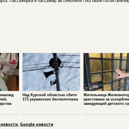
Курск. Пассажирка и пассажир автомобиля ПАЗ были госпитализ
инвалид
Над Курской областью сбито
Жительница Железного
лей,
173 украинских беспилотника
арестована за оскорбле
арства
заведующей детского с
 новости
,
Google новости