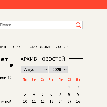
ШИМ
СПОРТ
ЭКОНОМИКА
СОСЕДИ
лет
АРХИВ НОВОСТЕЙ
нием 32-
Пн
Вт
Ср
Чт
Пт
Сб
Вс
1
2
3
4
5
6
7
8
9
зличной
10
11
12
13
14
15
16