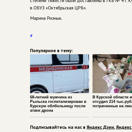
степени тяжести были доставлены в ГКБ № 4 г. 
в ОБУЗ «Октябрьская ЦРБ».
Марина Ризнык.
#
Популярное в тему:
68-летний мужчина из
В Курской области 
Рыльска госпитализирован в
отсудил 214 тыс.руб
Курскую облбольницу после
потраченные на лек
атаки дрона
Подписывайтесь на нас в
Яндекс Дзен
,
Яндекс