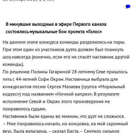
В минувшие выходные в эфире Первого канала
состоялись музыкальные бои проекта «Голос»
На данном этапе конкурса команды разделились на пары.
При этом один из участников дуэта должен был покинуть
шоу навсегда (конечно, если его не спасёт наставник другой
команды).
По решению Полины Гагариной 28-летнему Севе пришлось
петь с 44-летней Софи Окран. Наставница выбрала для
конкурсантов песню Сергея Мазаева (группа «Моральный
кодекс») под названием «Ночной каприз». В результате
исполнение Севой и Окран этого произведения не
понравилось судьям.
Наставники были едины во мнении, что дуэт не сложился.
– Мне понравилось начало, но концовка, на мой скромный
вкус, была вульгарна, – сказал Баста. – Смутило сильное