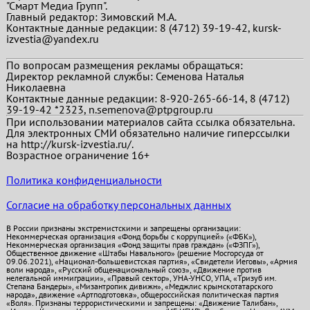
"Смарт Медиа Групп".
Главный редактор:
Зимовский М.А.
Контактные данные редакции: 8 (4712) 39-19-42, kursk-
izvestia@yandex.ru
По вопросам размещения рекламы обращаться:
Директор рекламной службы: Семенова Наталья
Николаевна
Контактные данные редакции: 8-920-265-66-14, 8 (4712)
39-19-42 *2323, n.semenova@ptpgroup.ru
При использовании материалов сайта ссылка обязательна.
Для электронных СМИ обязательно наличие гиперссылки
на http://kursk-izvestia.ru/.
Возрастное ограничение 16+
Политика конфиденциальности
Согласие на обработку персональных данных
В России признаны экстремистскими и запрещены организации:
Некоммерческая организация «Фонд борьбы с коррупцией» («ФБК»),
Некоммерческая организация «Фонд защиты прав граждан» («ФЗПГ»),
Общественное движение «Штабы Навального» (решение Мосгорсуда от
09.06.2021), «Национал-большевистская партия», «Свидетели Иеговы», «Армия
воли народа», «Русский общенациональный союз», «Движение против
нелегальной иммиграции», «Правый сектор», УНА-УНСО, УПА, «Тризуб им.
Степана Бандеры», «Мизантропик дивижн», «Меджлис крымскотатарского
народа», движение «Артподготовка», общероссийская политическая партия
«Воля». Признаны террористическими и запрещены: «Движение Талибан»,