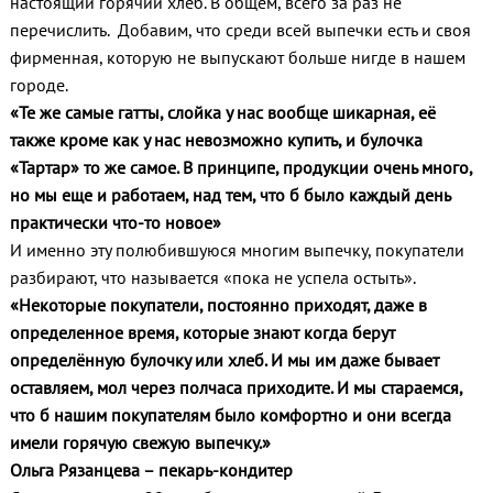
настоящий горячий хлеб. В общем, всего за раз не
перечислить. Добавим, что среди всей выпечки есть и своя
фирменная, которую не выпускают больше нигде в нашем
городе.
«Те же самые гатты, слойка у нас вообще шикарная, её
также кроме как у нас невозможно купить, и булочка
«Тартар» то же самое. В принципе, продукции очень много,
но мы еще и работаем, над тем, что б было каждый день
практически что-то новое»
И именно эту полюбившуюся многим выпечку, покупатели
разбирают, что называется «пока не успела остыть».
«Некоторые покупатели, постоянно приходят, даже в
определенное время, которые знают когда берут
определённую булочку или хлеб. И мы им даже бывает
оставляем, мол через полчаса приходите. И мы стараемся,
что б нашим покупателям было комфортно и они всегда
имели горячую свежую выпечку.»
Ольга Рязанцева – пекарь-кондитер