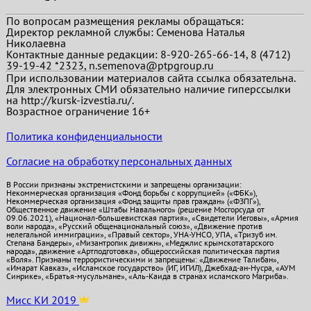
По вопросам размещения рекламы обращаться:
Директор рекламной службы: Семенова Наталья
Николаевна
Контактные данные редакции: 8-920-265-66-14, 8 (4712)
39-19-42 *2323, n.semenova@ptpgroup.ru
При использовании материалов сайта ссылка обязательна.
Для электронных СМИ обязательно наличие гиперссылки
на http://kursk-izvestia.ru/.
Возрастное ограничение 16+
Политика конфиденциальности
Согласие на обработку персональных данных
В России признаны экстремистскими и запрещены организации:
Некоммерческая организация «Фонд борьбы с коррупцией» («ФБК»),
Некоммерческая организация «Фонд защиты прав граждан» («ФЗПГ»),
Общественное движение «Штабы Навального» (решение Мосгорсуда от
09.06.2021), «Национал-большевистская партия», «Свидетели Иеговы», «Армия
воли народа», «Русский общенациональный союз», «Движение против
нелегальной иммиграции», «Правый сектор», УНА-УНСО, УПА, «Тризуб им.
Степана Бандеры», «Мизантропик дивижн», «Меджлис крымскотатарского
народа», движение «Артподготовка», общероссийская политическая партия
«Воля». Признаны террористическими и запрещены: «Движение Талибан»,
«Имарат Кавказ», «Исламское государство» (ИГ, ИГИЛ), Джебхад-ан-Нусра, «АУМ
Синрике», «Братья-мусульмане», «Аль-Каида в странах исламского Магриба».
Мисс КИ 2019