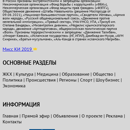
В России признаны экстремистскими и запрещены организации:
Некоммерческая организация «Фонд борьбы с коррупцией» («ФБК»),
Некоммерческая организация «Фонд защиты прав граждан» («ФЗПГ»),
Общественное движение «Штабы Навального» (решение Мосгорсуда от
09.06.2021), «Национал-большевистская партия», «Свидетели Иеговы», «Армия
воли народа», «Русский общенациональный союз», «Движение против
нелегальной иммиграции», «Правый сектор», УНА-УНСО, УПА, «Тризуб им.
Степана Бандеры», «Мизантропик дивижн», «Меджлис крымскотатарского
народа», движение «Артподготовка», общероссийская политическая партия
«Воля». Признаны террористическими и запрещены: «Движение Талибан»,
«Имарат Кавказ», «Исламское государство» (ИГ, ИГИЛ), Джебхад-ан-Нусра, «АУМ
Синрике», «Братья-мусульмане», «Аль-Каида в странах исламского Магриба».
Мисс КИ 2019
ОСНОВНЫЕ РАЗДЕЛЫ
ЖКХ
|
Культура
|
Медицина
|
Образование
|
Общество
|
Политика
|
Проиcшествия
|
Регионы
|
Спорт
|
Шоу бизнес
|
Экономика
ИНФОРМАЦИЯ
Главная
|
Прямой эфир
|
Объявления
|
О проекте
|
Реклама
|
Контакты