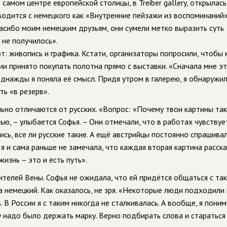
самом центре европейской столицы, в Treiber gallery, открылась
водится с немецкого как «Внутренние пейзажи из воспоминаний»
Спасибо моим немецким друзьям, они сумели метко выразить суть
 не получилось».
: живопись и графика. Кстати, организаторы попросили, чтобы 
ии принято покупать полотна прямо с выставки. «Сначала мне э
однажды я поняла её смысл. Придя утром в галерею, я обнаружил
ть «в резерв».
ьно отличаются от русских. «Вопрос: «Почему твои картины та
ью, – улыбается Софья. – Они отмечали, что в работах чувствуе
сь, все ли русские такие. А ещё австрийцы постоянно спрашивал
 я и сама раньше не замечала, что каждая вторая картина расск
жизнь – это и есть путь».
телей Вены. Софья не ожидала, что ей придётся общаться с та
 немецкий. Как оказалось, не зря. «Некоторые люди подходили 
 В России я с таким никогда не сталкивалась. А вообще, я поним
му надо было держать марку. Верно подбирать слова и стараться