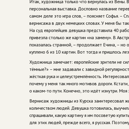
Итак, художница только что вернулась из Вены. В 
персональная выставка. Дословно название пере
самом деле это игра слов, – поясняет Софья. – 
вернисажа в двух немецких словах. У меня бы так
На суд европейцев девушка представила 40 работ
привезла столько же картин «на замену». В Австр
показалась странной, – продолжает Ечина, – но 
куплено 6 из 10 картин. Вот тогда и пришлось лез
Художница замечает: европейские зрители не сил
тёмные?» – мне задавали с завидной регулярност
жёсткая рука и целеустремлённость. Интересовали
почему у меня так много мотивов дороги. Кстати,
о каком-то пути. Конечно, это идёт изнутри. Моя 
Вернисаж художницы из Курска заинтересовал жи
количеством людей. Девушка готовилась, выучила
спрашивали, какую картину я им посоветую купить.
для этих людей, прежде всего, я русская. Поэто