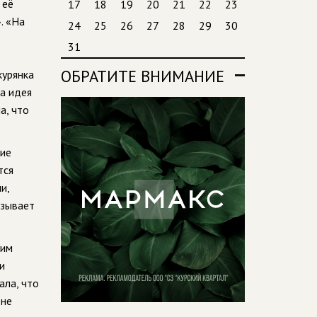
 её
17
18
19
20
21
22
23
. «На
24
25
26
27
28
29
30
31
ОБРАТИТЕ ВНИМАНИЕ
курянка
та идея
а, что
кие
тся
и,
азывает
ким
и
ала, что
 не