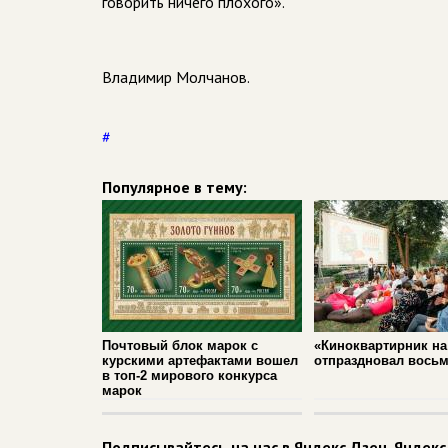
говорить ничего плохого».
Владимир Молчанов.
#
Популярное в тему:
Почтовый блок марок с
«Киноквартирник на
курскими артефактами вошел
отпраздновал вось
в топ‑2 мирового конкурса
марок
Подписывайтесь на нас в
Яндекс Дзен
,
Яндекс