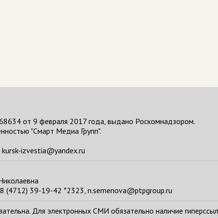
68634 от 9 февраля 2017 года, выдано Роскомнадзором.
нностью "Смарт Медиа Групп".
kursk-izvestia@yandex.ru
 Николаевна
8 (4712) 39-19-42 *2323, n.semenova@ptpgroup.ru
тельна. Для электронных СМИ обязательно наличие гиперссылки н