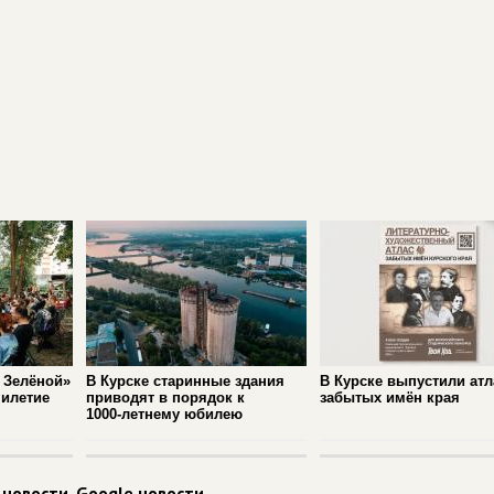
 Зелёной»
В Курске старинные здания
В Курске выпустили атл
милетие
приводят в порядок к
забытых имён края
1000‑летнему юбилею
 новости
,
Google новости