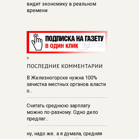
видит экономику в реальном
времени
12:26
В Курске перекроют
движение на участке улицы
Карла Маркса
12:17
В Курске прокуратура
добивается возмещения для
>
девочки - подростка ущерба за
побои
ПОСЛЕДНИЕ КОММЕНТАРИИ
11:58
В Курской области
В Железногорске нужна 100%
обрушившаяся стена повлекла
зачистка местных органов власти
возбуждение уголовного дела в
о...
отношении ИП
Считать среднюю зарплату
11:52
В Курске прокуратура
можно по-разному. Одно дело
добивается выплаты более 1 млн
предлаг...
рублей зарплаты 32-м
работникам
ну, надо же.. а я думала, средняя