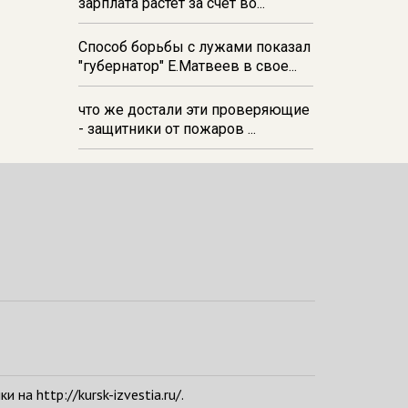
зарплата растёт за счёт во...
Способ борьбы с лужами показал
"губернатор" Е.Матвеев в свое...
что же достали эти проверяющие
- защитники от пожаров ...
а http://kursk-izvestia.ru/.