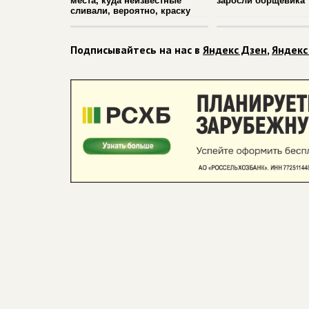
места, куда неизвестные
заросли борщевика
сливали, вероятно, краску
Подписывайтесь на нас в
Яндекс Дзен
,
Яндекс