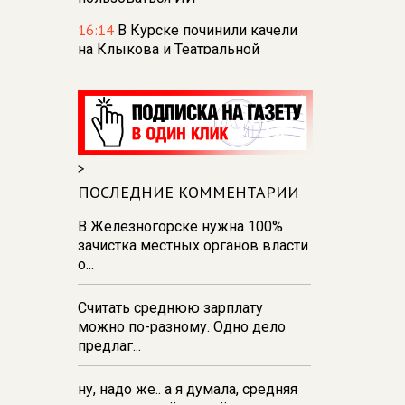
16:14
В Курске починили качели
на Клыкова и Театральной
площади
15:40
Первый шкаф для
книгообмена появился в Курске
— всего откроют 30 точек
>
14:31
В Курске за неделю
вывезли 68 тонн мусора из
ПОСЛЕДНИЕ КОММЕНТАРИИ
парков и скверов
В Железногорске нужна 100%
14:22
В Курске 30 пасечников
зачистка местных органов власти
продают мёд на ярмарке
о...
«Курский мед»
Считать среднюю зарплату
14:09
В Курской области
можно по-разному. Одно дело
обнаружили и обезвредили
предлаг...
снаряд времён ВОВ
ну, надо же.. а я думала, средняя