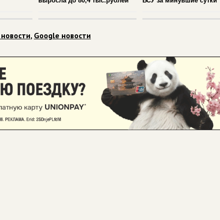
выросла до 80,4 тыс.рублей
ВСУ за минувшие сутки
 новости
,
Google новости