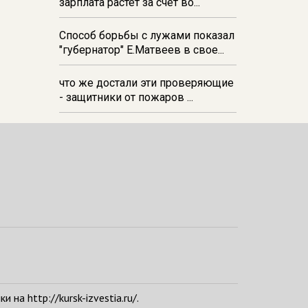
зарплата растёт за счёт во...
Способ борьбы с лужами показал
"губернатор" Е.Матвеев в свое...
что же достали эти проверяющие
- защитники от пожаров ...
а http://kursk-izvestia.ru/.