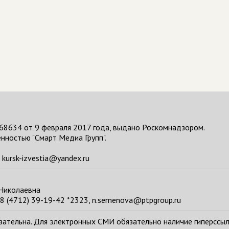
68634 от 9 февраля 2017 года, выдано Роскомнадзором.
нностью "Смарт Медиа Групп".
kursk-izvestia@yandex.ru
 Николаевна
8 (4712) 39-19-42 *2323, n.semenova@ptpgroup.ru
тельна. Для электронных СМИ обязательно наличие гиперссылки н