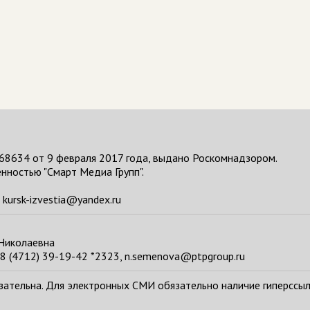
68634 от 9 февраля 2017 года, выдано Роскомнадзором.
нностью "Смарт Медиа Групп".
kursk-izvestia@yandex.ru
 Николаевна
8 (4712) 39-19-42 *2323, n.semenova@ptpgroup.ru
тельна. Для электронных СМИ обязательно наличие гиперссылки н