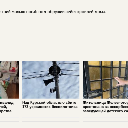
летний малыш погиб под обрушившейся кровлей дома.
инвалид
Над Курской областью сбито
Жительница Железного
лей,
173 украинских беспилотника
арестована за оскорбле
арства
заведующей детского с