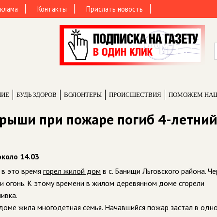
клама
Контакты
Прислать новость
НИЕ
БУДЬ ЗДОРОВ
ВОЛОНТЕРЫ
ПРОИCШЕСТВИЯ
ПОМОЖЕМ НА
крыши при пожаре погиб 4-летни
около 14.03
 в это время
горел жилой дом
в с. Банищи Льговского района. Че
 огонь. К этому времени в жилом деревянном доме сгорели
ивка.
 доме жила многодетная семья. Начавшийся пожар застал в одн