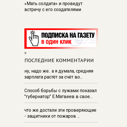
«Мать солдата» и проведут
встречу с его создателями
17:48
В Железногорске пробурят
три дополнительные скважины
из‑за проблем с водоснабжением
17:23
В Курске установили две
камеры ПДД на превышение
>
скорости
ПОСЛЕДНИЕ КОММЕНТАРИИ
16:55
В Курске жителя
Тюменской области осудили за
ну, надо же.. а я думала, средняя
незаконную перевозку
зарплата растёт за счёт во...
взрывчатки
Способ борьбы с лужами показал
16:47
В Курске капремонт дорог
"губернатор" Е.Матвеев в свое...
выполнен на 54%
что же достали эти проверяющие
- защитники от пожаров ...