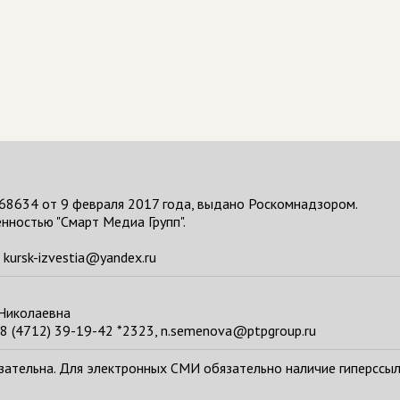
68634 от 9 февраля 2017 года, выдано Роскомнадзором.
нностью "Смарт Медиа Групп".
kursk-izvestia@yandex.ru
 Николаевна
8 (4712) 39-19-42 *2323, n.semenova@ptpgroup.ru
тельна. Для электронных СМИ обязательно наличие гиперссылки н