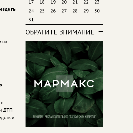
17
18
19
20
21
22
23
 ездить
24
25
26
27
28
29
30
31
ОБРАТИТЕ ВНИМАНИЕ
и на
о
 о
ин ДТП
едств и