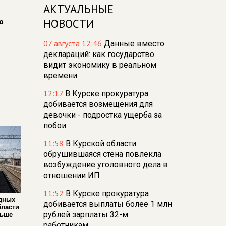
АКТУАЛЬНЫЕ
о
НОВОСТИ
07 августа 12:46
Данные вместо
деклараций: как государство
видит экономику в реальном
времени
12:17
В Курске прокуратура
добивается возмещения для
девочки - подростка ущерба за
побои
11:58
В Курской области
обрушившаяся стена повлекла
возбуждение уголовного дела в
отношении ИП
11:52
В Курске прокуратура
дных
добивается выплаты более 1 млн
бласти
рублей зарплаты 32-м
льше
работникам