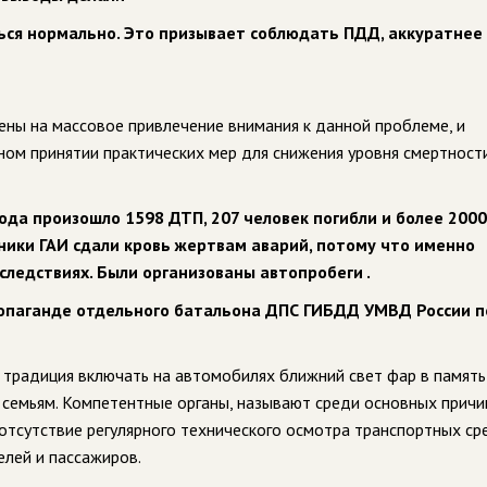
ься нормально. Это призывает соблюдать ПДД, аккуратнее
ены на массовое привлечение внимания к данной проблеме, и
ном принятии практических мер для снижения уровня смертност
года произошло 1598 ДТП, 207 человек погибли и более 2000
дники ГАИ сдали кровь жертвам аварий, потому что именно
ледствиях. Были организованы автопробеги .
ропаганде отдельного батальона ДПС ГИБДД УМВД России п
я традиция включать на автомобилях ближний свет фар в память
х семьям. Компетентные органы, называют среди основных прич
отсутствие регулярного технического осмотра транспортных ср
лей и пассажиров.