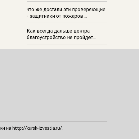
21:29
В Прямицыно Октябрьского
что же достали эти проверяющие
района почти закончили
- защитники от пожаров ...
обустраивать новую зону отдыха
в парке
Как всегда дальше центра
благоустройство не пройдет...
а http://kursk-izvestia.ru/.