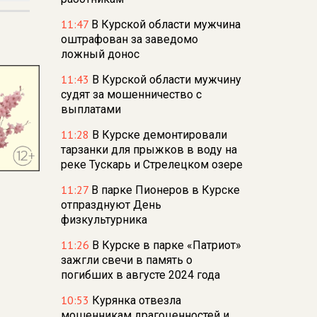
11:47
В Курской области мужчина
оштрафован за заведомо
ложный донос
11:43
В Курской области мужчину
судят за мошенничество с
выплатами
11:28
В Курске демонтировали
тарзанки для прыжков в воду на
реке Тускарь и Стрелецком озере
11:27
В парке Пионеров в Курске
отпразднуют День
физкультурника
11:26
В Курске в парке «Патриот»
зажгли свечи в память о
погибших в августе 2024 года
10:53
Курянка отвезла
мошенникам драгоценностей и