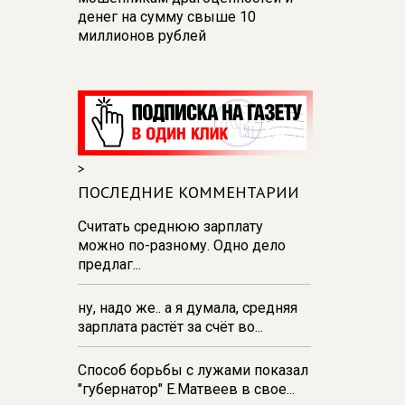
денег на сумму свыше 10
миллионов рублей
10:42
В Курской области
Россельхознадзор выявил 55
новых очагов опасных сорняков
и вредителей
10:37
К школе на проспекте
>
Плевицкой в курске строят
ПОСЛЕДНИЕ КОММЕНТАРИИ
двухполосную дорогу с уличным
освещением
Считать среднюю зарплату
можно по-разному. Одно дело
10:17
Обвиняемый в
предлаг...
мошенничестве железногорский
общественник Цыганов
отправлен под домашний арест
ну, надо же.. а я думала, средняя
зарплата растёт за счёт во...
06 августа 21:34
В Курске на
стадионе прошла беговая
Способ борьбы с лужами показал
тренировка‑вечеринка в формате
"губернатор" Е.Матвеев в свое...
DJ Run