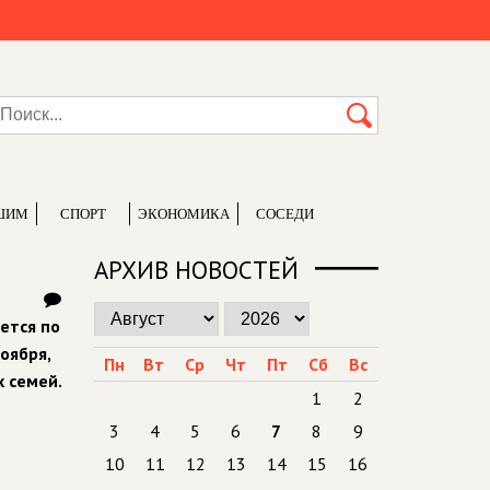
ШИМ
СПОРТ
ЭКОНОМИКА
СОСЕДИ
АРХИВ НОВОСТЕЙ
ется по
оября,
Пн
Вт
Ср
Чт
Пт
Сб
Вс
 семей.
1
2
3
4
5
6
7
8
9
10
11
12
13
14
15
16