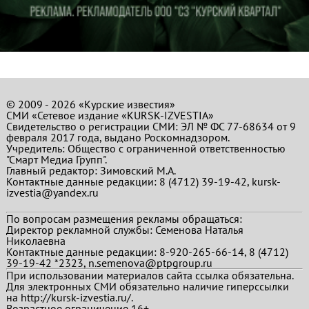
© 2009 - 2026 «Курские известия»
СМИ «Сетевое издание «KURSK-IZVESTIA»
Свидетельство о регистрации СМИ: ЭЛ № ФС 77-68634 от 9
февраля 2017 года, выдано Роскомнадзором.
Учредитель: Общество с ограниченной ответственностью
"Смарт Медиа Групп".
Главный редактор:
Зимовский М.А.
Контактные данные редакции: 8 (4712) 39-19-42, kursk-
izvestia@yandex.ru
По вопросам размещения рекламы обращаться:
Директор рекламной службы: Семенова Наталья
Николаевна
Контактные данные редакции: 8-920-265-66-14, 8 (4712)
39-19-42 *2323, n.semenova@ptpgroup.ru
При использовании материалов сайта ссылка обязательна.
Для электронных СМИ обязательно наличие гиперссылки
на http://kursk-izvestia.ru/.
Возрастное ограничение 16+