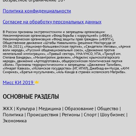
Политика конфиденциальности
Согласие на обработку персональных данных
В России признаны экстремистскими и запрещены организации:
Некоммерческая организация «Фонд борьбы с коррупцией» («ФБК»),
Некоммерческая организация «Фонд защиты прав граждан» («ФЗПГ»),
Общественное движение «Штабы Навального» (решение Мосгорсуда от
09.06.2021), «Национал-большевистская партия», «Свидетели Иеговы», «Армия
воли народа», «Русский общенациональный союз», «Движение против
нелегальной иммиграции», «Правый сектор», УНА-УНСО, УПА, «Тризуб им.
Степана Бандеры», «Мизантропик дивижн», «Меджлис крымскотатарского
народа», движение «Артподготовка», общероссийская политическая партия
«Воля». Признаны террористическими и запрещены: «Движение Талибан»,
«Имарат Кавказ», «Исламское государство» (ИГ, ИГИЛ), Джебхад-ан-Нусра, «АУМ
Синрике», «Братья-мусульмане», «Аль-Каида в странах исламского Магриба».
Мисс КИ 2019
ОСНОВНЫЕ РАЗДЕЛЫ
ЖКХ
|
Культура
|
Медицина
|
Образование
|
Общество
|
Политика
|
Проиcшествия
|
Регионы
|
Спорт
|
Шоу бизнес
|
Экономика