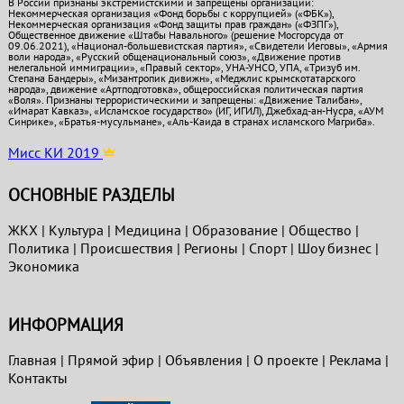
В России признаны экстремистскими и запрещены организации:
Некоммерческая организация «Фонд борьбы с коррупцией» («ФБК»),
Некоммерческая организация «Фонд защиты прав граждан» («ФЗПГ»),
Общественное движение «Штабы Навального» (решение Мосгорсуда от
09.06.2021), «Национал-большевистская партия», «Свидетели Иеговы», «Армия
воли народа», «Русский общенациональный союз», «Движение против
нелегальной иммиграции», «Правый сектор», УНА-УНСО, УПА, «Тризуб им.
Степана Бандеры», «Мизантропик дивижн», «Меджлис крымскотатарского
народа», движение «Артподготовка», общероссийская политическая партия
«Воля». Признаны террористическими и запрещены: «Движение Талибан»,
«Имарат Кавказ», «Исламское государство» (ИГ, ИГИЛ), Джебхад-ан-Нусра, «АУМ
Синрике», «Братья-мусульмане», «Аль-Каида в странах исламского Магриба».
Мисс КИ 2019
ОСНОВНЫЕ РАЗДЕЛЫ
ЖКХ
|
Культура
|
Медицина
|
Образование
|
Общество
|
Политика
|
Проиcшествия
|
Регионы
|
Спорт
|
Шоу бизнес
|
Экономика
ИНФОРМАЦИЯ
Главная
|
Прямой эфир
|
Объявления
|
О проекте
|
Реклама
|
Контакты