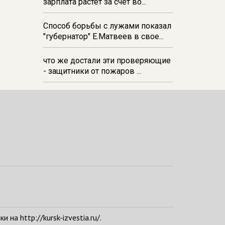
зарплата растёт за счёт во...
Способ борьбы с лужами показал
"губернатор" Е.Матвеев в свое...
что же достали эти проверяющие
- защитники от пожаров ...
а http://kursk-izvestia.ru/.