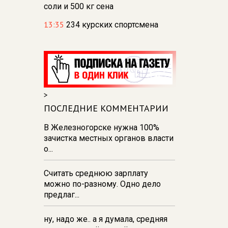
соли и 500 кг сена
13:35
234 курских спортсмена
отправились на сборы в лагерь
«Меридиан»
13:31
В Курске и Железногорске
прошли баскетбольные
мастер‑классы Егора Вяльцева
>
13:26
137 детей из Курской
ПОСЛЕДНИЕ КОММЕНТАРИИ
области поехали отдыхать в
Анапу
В Железногорске нужна 100%
зачистка местных органов власти
13:19
Спасатели Курска испытали
о...
силу в перетягивании каната
Считать среднюю зарплату
можно по-разному. Одно дело
предлаг...
ну, надо же.. а я думала, средняя