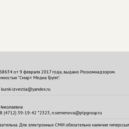
68634 от 9 февраля 2017 года, выдано Роскомнадзором.
нностью "Смарт Медиа Групп".
kursk-izvestia@yandex.ru
 Николаевна
8 (4712) 39-19-42 *2323, n.semenova@ptpgroup.ru
тельна. Для электронных СМИ обязательно наличие гиперссылки н