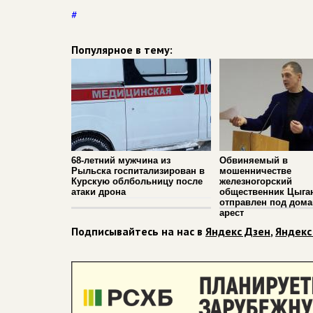
#
Популярное в тему:
68-летний мужчина из
Обвиняемый в
Рыльска госпитализирован в
мошенничестве
Курскую облбольницу после
железногорский
атаки дрона
общественник Цыга
отправлен под дом
арест
Подписывайтесь на нас в
Яндекс Дзен
,
Яндекс