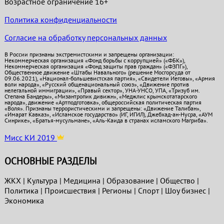
Возрастное ограничение 16+
Политика конфиденциальности
Согласие на обработку персональных данных
В России признаны экстремистскими и запрещены организации:
Некоммерческая организация «Фонд борьбы с коррупцией» («ФБК»),
Некоммерческая организация «Фонд защиты прав граждан» («ФЗПГ»),
Общественное движение «Штабы Навального» (решение Мосгорсуда от
09.06.2021), «Национал-большевистская партия», «Свидетели Иеговы», «Армия
воли народа», «Русский общенациональный союз», «Движение против
нелегальной иммиграции», «Правый сектор», УНА-УНСО, УПА, «Тризуб им.
Степана Бандеры», «Мизантропик дивижн», «Меджлис крымскотатарского
народа», движение «Артподготовка», общероссийская политическая партия
«Воля». Признаны террористическими и запрещены: «Движение Талибан»,
«Имарат Кавказ», «Исламское государство» (ИГ, ИГИЛ), Джебхад-ан-Нусра, «АУМ
Синрике», «Братья-мусульмане», «Аль-Каида в странах исламского Магриба».
Мисс КИ 2019
ОСНОВНЫЕ РАЗДЕЛЫ
ЖКХ
|
Культура
|
Медицина
|
Образование
|
Общество
|
Политика
|
Проиcшествия
|
Регионы
|
Спорт
|
Шоу бизнес
|
Экономика