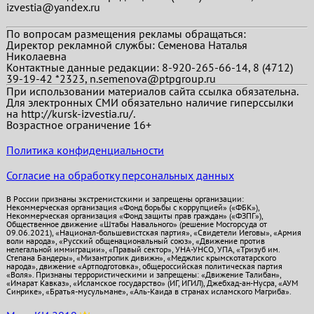
izvestia@yandex.ru
По вопросам размещения рекламы обращаться:
Директор рекламной службы: Семенова Наталья
Николаевна
Контактные данные редакции: 8-920-265-66-14, 8 (4712)
39-19-42 *2323, n.semenova@ptpgroup.ru
При использовании материалов сайта ссылка обязательна.
Для электронных СМИ обязательно наличие гиперссылки
на http://kursk-izvestia.ru/.
Возрастное ограничение 16+
Политика конфиденциальности
Согласие на обработку персональных данных
В России признаны экстремистскими и запрещены организации:
Некоммерческая организация «Фонд борьбы с коррупцией» («ФБК»),
Некоммерческая организация «Фонд защиты прав граждан» («ФЗПГ»),
Общественное движение «Штабы Навального» (решение Мосгорсуда от
09.06.2021), «Национал-большевистская партия», «Свидетели Иеговы», «Армия
воли народа», «Русский общенациональный союз», «Движение против
нелегальной иммиграции», «Правый сектор», УНА-УНСО, УПА, «Тризуб им.
Степана Бандеры», «Мизантропик дивижн», «Меджлис крымскотатарского
народа», движение «Артподготовка», общероссийская политическая партия
«Воля». Признаны террористическими и запрещены: «Движение Талибан»,
«Имарат Кавказ», «Исламское государство» (ИГ, ИГИЛ), Джебхад-ан-Нусра, «АУМ
Синрике», «Братья-мусульмане», «Аль-Каида в странах исламского Магриба».