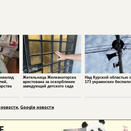
инвалид
Жительница Железногорска
Над Курской областью 
лей,
арестована за оскорбление
173 украинских беспило
арства
заведующей детского сада
 новости
,
Google новости