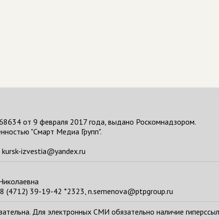
68634 от 9 февраля 2017 года, выдано Роскомнадзором.
нностью "Смарт Медиа Групп".
kursk-izvestia@yandex.ru
 Николаевна
8 (4712) 39-19-42 *2323, n.semenova@ptpgroup.ru
тельна. Для электронных СМИ обязательно наличие гиперссылки н