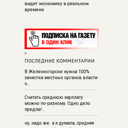
видит экономику в реальном
времени
12:26
В Курске перекроют
движение на участке улицы
Карла Маркса
12:17
В Курске прокуратура
добивается возмещения для
>
девочки - подростка ущерба за
побои
ПОСЛЕДНИЕ КОММЕНТАРИИ
11:58
В Курской области
В Железногорске нужна 100%
обрушившаяся стена повлекла
зачистка местных органов власти
возбуждение уголовного дела в
о...
отношении ИП
Считать среднюю зарплату
11:52
В Курске прокуратура
можно по-разному. Одно дело
добивается выплаты более 1 млн
предлаг...
рублей зарплаты 32-м
работникам
ну, надо же.. а я думала, средняя