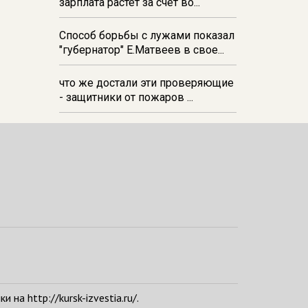
зарплата растёт за счёт во...
Способ борьбы с лужами показал
"губернатор" Е.Матвеев в свое...
что же достали эти проверяющие
- защитники от пожаров ...
а http://kursk-izvestia.ru/.