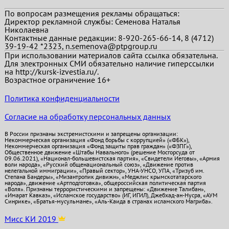
По вопросам размещения рекламы обращаться:
Директор рекламной службы: Семенова Наталья
Николаевна
Контактные данные редакции: 8-920-265-66-14, 8 (4712)
39-19-42 *2323, n.semenova@ptpgroup.ru
При использовании материалов сайта ссылка обязательна.
Для электронных СМИ обязательно наличие гиперссылки
на http://kursk-izvestia.ru/.
Возрастное ограничение 16+
Политика конфиденциальности
Согласие на обработку персональных данных
В России признаны экстремистскими и запрещены организации:
Некоммерческая организация «Фонд борьбы с коррупцией» («ФБК»),
Некоммерческая организация «Фонд защиты прав граждан» («ФЗПГ»),
Общественное движение «Штабы Навального» (решение Мосгорсуда от
09.06.2021), «Национал-большевистская партия», «Свидетели Иеговы», «Армия
воли народа», «Русский общенациональный союз», «Движение против
нелегальной иммиграции», «Правый сектор», УНА-УНСО, УПА, «Тризуб им.
Степана Бандеры», «Мизантропик дивижн», «Меджлис крымскотатарского
народа», движение «Артподготовка», общероссийская политическая партия
«Воля». Признаны террористическими и запрещены: «Движение Талибан»,
«Имарат Кавказ», «Исламское государство» (ИГ, ИГИЛ), Джебхад-ан-Нусра, «АУМ
Синрике», «Братья-мусульмане», «Аль-Каида в странах исламского Магриба».
Мисс КИ 2019