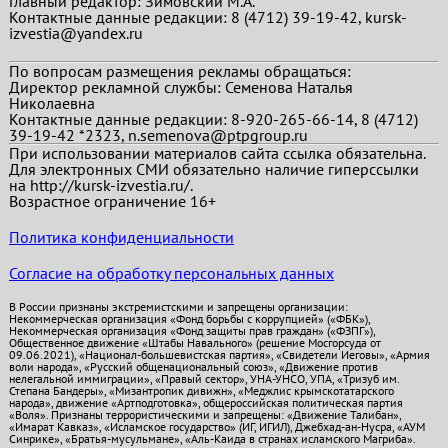
Главный редактор:
Зимовский М.А.
Контактные данные редакции: 8 (4712) 39-19-42, kursk-
izvestia@yandex.ru
По вопросам размещения рекламы обращаться:
Директор рекламной службы: Семенова Наталья
Николаевна
Контактные данные редакции: 8-920-265-66-14, 8 (4712)
39-19-42 *2323, n.semenova@ptpgroup.ru
При использовании материалов сайта ссылка обязательна.
Для электронных СМИ обязательно наличие гиперссылки
на http://kursk-izvestia.ru/.
Возрастное ограничение 16+
Политика конфиденциальности
Согласие на обработку персональных данных
В России признаны экстремистскими и запрещены организации:
Некоммерческая организация «Фонд борьбы с коррупцией» («ФБК»),
Некоммерческая организация «Фонд защиты прав граждан» («ФЗПГ»),
Общественное движение «Штабы Навального» (решение Мосгорсуда от
09.06.2021), «Национал-большевистская партия», «Свидетели Иеговы», «Армия
воли народа», «Русский общенациональный союз», «Движение против
нелегальной иммиграции», «Правый сектор», УНА-УНСО, УПА, «Тризуб им.
Степана Бандеры», «Мизантропик дивижн», «Меджлис крымскотатарского
народа», движение «Артподготовка», общероссийская политическая партия
«Воля». Признаны террористическими и запрещены: «Движение Талибан»,
«Имарат Кавказ», «Исламское государство» (ИГ, ИГИЛ), Джебхад-ан-Нусра, «АУМ
Синрике», «Братья-мусульмане», «Аль-Каида в странах исламского Магриба».