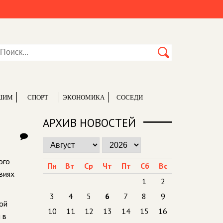
ШИМ
СПОРТ
ЭКОНОМИКА
СОСЕДИ
АРХИВ НОВОСТЕЙ
ого
Пн
Вт
Ср
Чт
Пт
Сб
Вс
виях
1
2
3
4
5
6
7
8
9
ой
10
11
12
13
14
15
16
 в