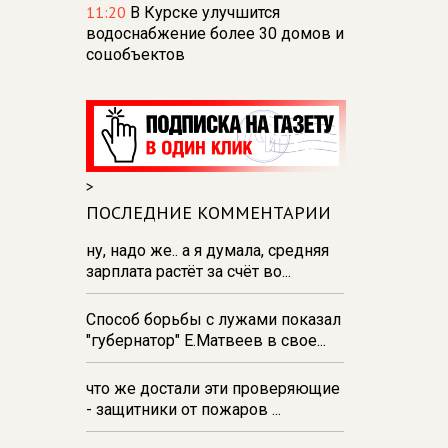
11:20
В Курске улучшится
водоснабжение более 30 домов и
соцобъектов
10:57
Омбудсмен: судьба порядка
300 курян после вторжения
остаётся неизвестной
10:39
В Курске в день
>
годовщины вторжения ВСУ
прошел памятный митинг и
ПОСЛЕДНИЕ КОММЕНТАРИИ
возложение цветов
ну, надо же.. а я думала, средняя
10:21
В Курской области
зарплата растёт за счёт во...
ликвидированы 4 свалки на
сельхозземлях
Способ борьбы с лужами показал
"губернатор" Е.Матвеев в свое...
10:05
СК: ущерб от вторжения в
Курскую область составил почти
505 млрд рублей
что же достали эти проверяющие
- защитники от пожаров ...