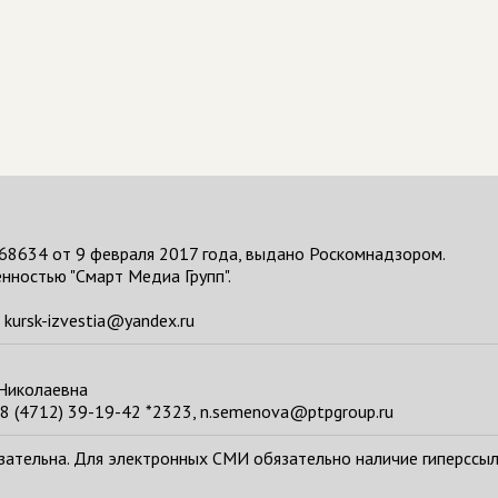
68634 от 9 февраля 2017 года, выдано Роскомнадзором.
нностью "Смарт Медиа Групп".
kursk-izvestia@yandex.ru
 Николаевна
8 (4712) 39-19-42 *2323, n.semenova@ptpgroup.ru
тельна. Для электронных СМИ обязательно наличие гиперссылки н