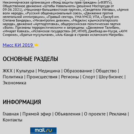
Некоммерческая организация «Фонд защиты прав граждан» («ФЗПГ»),
Общественное движение «Штабы Навального» (решение Мосгорсуда от
09.06.2021), «Национал-большевистская партия», «Свидетели Иеговы», «Армия
воли народа», «Русский общенациональный союз», «Движение против
нелегальной иммиграции», «Правый сектор», УНА-УНСО, УПА, «Тризуб им.
Степана Бандеры», «Мизантропик дивижн», «Меджлис крымскотатарского
народа», движение «Артподготовка», общероссийская политическая партия
«Воля». Признаны террористическими и запрещены: «Движение Талибан»,
«Имарат Кавказ», «Исламское государство» (ИГ, ИГИЛ), Джебхад-ан-Нусра, «АУМ
Синрике», «Братья-мусульмане», «Аль-Каида в странах исламского Магриба».
Мисс КИ 2019
ОСНОВНЫЕ РАЗДЕЛЫ
ЖКХ
|
Культура
|
Медицина
|
Образование
|
Общество
|
Политика
|
Проиcшествия
|
Регионы
|
Спорт
|
Шоу бизнес
|
Экономика
ИНФОРМАЦИЯ
Главная
|
Прямой эфир
|
Объявления
|
О проекте
|
Реклама
|
Контакты