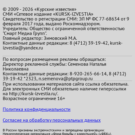
© 2009 - 2026 «Курские известия»
СМИ «Сетевое издание «KURSK-IZVESTIA»
Свидетельство о регистрации СМИ: ЭЛ № ФС 77-68634 от 9
февраля 2017 года, выдано Роскомнадзором.
Учредитель: Общество с ограниченной ответственностью
"Смарт Медиа Групп".
Главный редактор:
Зимовский М.А.
Контактные данные редакции: 8 (4712) 39-19-42, kursk-
izvestia@yandex.ru
По вопросам размещения рекламы обращаться:
Директор рекламной службы: Семенова Наталья
Николаевна
Контактные данные редакции: 8-920-265-66-14, 8 (4712)
39-19-42 *2323, n.semenova@ptpgroup.ru
При использовании материалов сайта ссылка обязательна.
Для электронных СМИ обязательно наличие гиперссылки
на http://kursk-izvestia.ru/.
Возрастное ограничение 16+
Политика конфиденциальности
Согласие на обработку персональных данных
В России признаны экстремистскими и запрещены организации:
Некоммерческая организация «Фонд борьбы с коррупцией» («ФБК»),