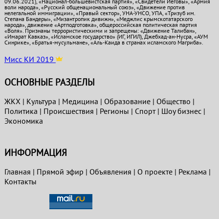
09.06.2021), «Национал-большевистская партия», «Свидетели Иеговы», «Армия
воли народа», «Русский общенациональный союз», «Движение против
нелегальной иммиграции», «Правый сектор», УНА-УНСО, УПА, «Тризуб им.
Степана Бандеры», «Мизантропик дивижн», «Меджлис крымскотатарского
народа», движение «Артподготовка», общероссийская политическая партия
«Воля». Признаны террористическими и запрещены: «Движение Талибан»,
«Имарат Кавказ», «Исламское государство» (ИГ, ИГИЛ), Джебхад-ан-Нусра, «АУМ
Синрике», «Братья-мусульмане», «Аль-Каида в странах исламского Магриба».
Мисс КИ 2019
ОСНОВНЫЕ РАЗДЕЛЫ
ЖКХ
|
Культура
|
Медицина
|
Образование
|
Общество
|
Политика
|
Проиcшествия
|
Регионы
|
Спорт
|
Шоу бизнес
|
Экономика
ИНФОРМАЦИЯ
Главная
|
Прямой эфир
|
Объявления
|
О проекте
|
Реклама
|
Контакты