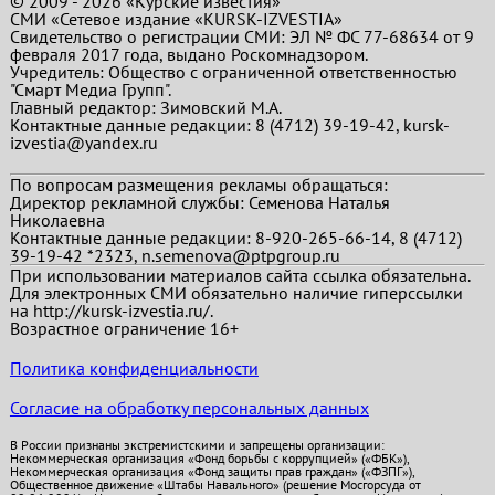
© 2009 - 2026 «Курские известия»
СМИ «Сетевое издание «KURSK-IZVESTIA»
Свидетельство о регистрации СМИ: ЭЛ № ФС 77-68634 от 9
февраля 2017 года, выдано Роскомнадзором.
Учредитель: Общество с ограниченной ответственностью
"Смарт Медиа Групп".
Главный редактор:
Зимовский М.А.
Контактные данные редакции: 8 (4712) 39-19-42, kursk-
izvestia@yandex.ru
По вопросам размещения рекламы обращаться:
Директор рекламной службы: Семенова Наталья
Николаевна
Контактные данные редакции: 8-920-265-66-14, 8 (4712)
39-19-42 *2323, n.semenova@ptpgroup.ru
При использовании материалов сайта ссылка обязательна.
Для электронных СМИ обязательно наличие гиперссылки
на http://kursk-izvestia.ru/.
Возрастное ограничение 16+
Политика конфиденциальности
Согласие на обработку персональных данных
В России признаны экстремистскими и запрещены организации:
Некоммерческая организация «Фонд борьбы с коррупцией» («ФБК»),
Некоммерческая организация «Фонд защиты прав граждан» («ФЗПГ»),
Общественное движение «Штабы Навального» (решение Мосгорсуда от