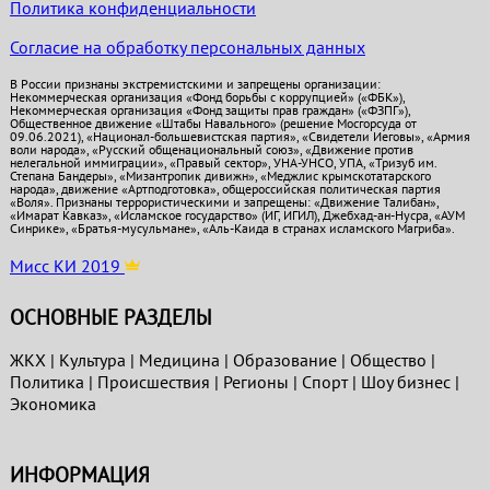
Политика конфиденциальности
Согласие на обработку персональных данных
В России признаны экстремистскими и запрещены организации:
Некоммерческая организация «Фонд борьбы с коррупцией» («ФБК»),
Некоммерческая организация «Фонд защиты прав граждан» («ФЗПГ»),
Общественное движение «Штабы Навального» (решение Мосгорсуда от
09.06.2021), «Национал-большевистская партия», «Свидетели Иеговы», «Армия
воли народа», «Русский общенациональный союз», «Движение против
нелегальной иммиграции», «Правый сектор», УНА-УНСО, УПА, «Тризуб им.
Степана Бандеры», «Мизантропик дивижн», «Меджлис крымскотатарского
народа», движение «Артподготовка», общероссийская политическая партия
«Воля». Признаны террористическими и запрещены: «Движение Талибан»,
«Имарат Кавказ», «Исламское государство» (ИГ, ИГИЛ), Джебхад-ан-Нусра, «АУМ
Синрике», «Братья-мусульмане», «Аль-Каида в странах исламского Магриба».
Мисс КИ 2019
ОСНОВНЫЕ РАЗДЕЛЫ
ЖКХ
|
Культура
|
Медицина
|
Образование
|
Общество
|
Политика
|
Проиcшествия
|
Регионы
|
Спорт
|
Шоу бизнес
|
Экономика
ИНФОРМАЦИЯ